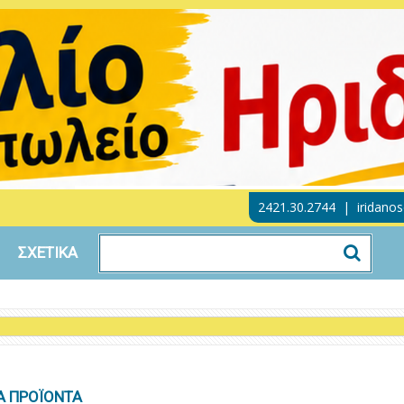
2421.30.2744
|
iridano
ΣΧΕΤΙΚΑ
Α ΠΡΟΪΟΝΤΑ