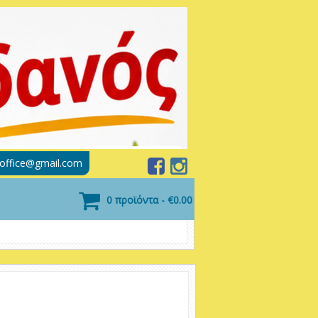
soffice@gmail.com
0 προϊόντα - €0.00