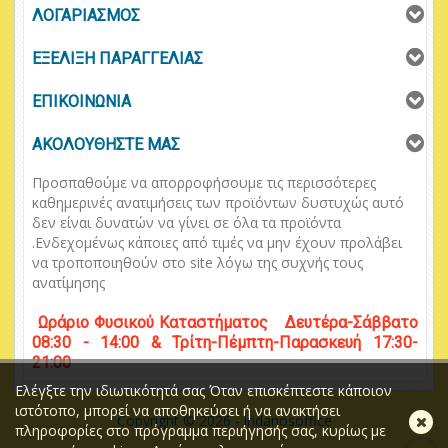
ΛΟΓΑΡΙΑΣΜΟΣ
ΕΞΕΛΙΞΗ ΠΑΡΑΓΓΕΛΙΑΣ
ΕΠΙΚΟΙΝΩΝΙΑ
ΑΚΟΛΟΥΘΗΣΤΕ ΜΑΣ
Προσπαθούμε να απορροφήσουμε τις περισσότερες
καθημερινές ανατιμήσεις των προϊόντων δυστυχώς αυτό
δεν είναι δυνατών να γίνει σε όλα τα προϊόντα
.
Ενδεχομένως κάποιες από τιμές να μην έχουν προλάβει
να τροποποιηθούν στο
site
λόγω της συχνής τους
ανατίμησης
Ωράριο
Φυσικού
Κ
αταστήματος
Δευτέρα-Σάββατο
08:30 - 14:00 & Τρίτη-Πέμπτη-Παρασκευή 17:30-
21:00
Ελέγξτε την ιδιωτικότητά σας Όταν επισκέπτεστε κάποιον
ιστότοπο, μπορεί να αποθηκεύσει ή να ανακτήσει
Κλ
Copyright © 2026 - iridanosoffice
πληροφορίες στο πρόγραμμα περιήγησής σας, κυρίως με