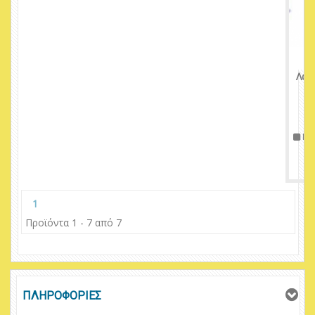
Λασ
Πε
1
Προϊόντα 1 - 7 από 7
ΠΛΗΡΟΦΟΡΙΕΣ