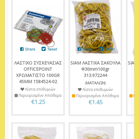
Share
Tweet
Share
Tweet
ΛΑΣΤΙΧΟ ΣΥΣΚΕΥΑΣΙΑΣ
SIAM ΛΑΣΤΙΧΑ ΣΑΚΟΥΛΑ
SIAM
OFFICEPOINT
Φ30mm100gr
ΧΡΩΜΑΤΙΣΤΟ 100GR
313.972244
45ΜΜ 1584524-02
(
ΜΑΤΑΛΩΝ
)
Λίστα επιθυμιών
Λίστα επιθυμιών
Περιορισμένο Απόθεμα
Περιορισμένο Απόθεμα
Πε
€1.25
€1.45