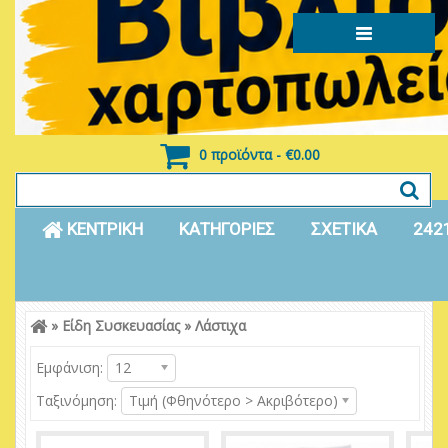
0 προϊόντα - €0.00
ΚΕΝΤΡΙΚΗ
ΚΑΤΗΓΟΡΙΕΣ
ΣΧΕΤΙΚΑ
242
»
Είδη Συσκευασίας
»
Λάστιχα
Είσοδος
Εγγραφή
Εμφάνιση:
12
Ταξινόμηση:
Τιμή (Φθηνότερο > Ακριβότερο)