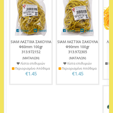
Share
Tweet
Share
Tweet
SIAM ΛΑΣΤΙΧΑ ΣΑΚΟΥΛΑ
SIAM ΛΑΣΤΙΧΑ ΣΑΚΟΥΛΑ
ΛΑΣ
Φ60mm 100gr
Φ90mm 100gr
313.972152
313.972305
(
ΜΑΤΑΛΩΝ
)
(
ΜΑΤΑΛΩΝ
)
Λίστα επιθυμιών
Λίστα επιθυμιών
Πε
Περιορισμένο Απόθεμα
Περιορισμένο Απόθεμα
€1.45
€1.45