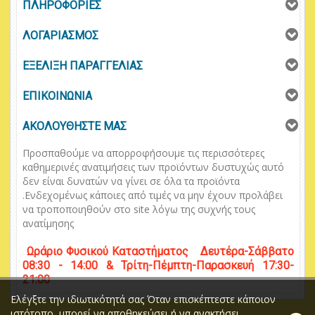
ΠΛΗΡΟΦΟΡΙΕΣ
ΛΟΓΑΡΙΑΣΜΟΣ
ΕΞΕΛΙΞΗ ΠΑΡΑΓΓΕΛΙΑΣ
ΕΠΙΚΟΙΝΩΝΙΑ
ΑΚΟΛΟΥΘΗΣΤΕ ΜΑΣ
Προσπαθούμε να απορροφήσουμε τις περισσότερες
καθημερινές ανατιμήσεις των προϊόντων δυστυχώς αυτό
δεν είναι δυνατών να γίνει σε όλα τα προϊόντα
.
Ενδεχομένως κάποιες από τιμές να μην έχουν προλάβει
να τροποποιηθούν στο
site
λόγω της συχνής τους
ανατίμησης
Ωράριο
Φυσικού
Κ
αταστήματος
Δευτέρα-Σάββατο
08:30 - 14:00 & Τρίτη-Πέμπτη-Παρασκευή 17:30-
21:00
Ελέγξτε την ιδιωτικότητά σας Όταν επισκέπτεστε κάποιον
ιστότοπο, μπορεί να αποθηκεύσει ή να ανακτήσει