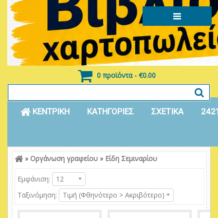
0 προϊόντα - €0.00
ΚΕΝΤΡΙΚΗ
ΚΑΤΗΓΟΡΙΕΣ
ΣΧΕΤΙΚΑ
242
»
Οργάνωση γραφείου
»
Είδη Σεμιναρίου
Είσοδος
Εγγραφή
Εμφάνιση:
12
Ταξινόμηση:
Τιμή (Φθηνότερο > Ακριβότερο)