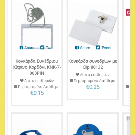
Share
Tweet
Share
Tweet
Κονκάρδα Συνέδριου
Κονκάρδα συνεδρίων με
Κίτρινο Κορδόνι ΚΝΚ-7-
Clip 80132
000ΡΙΝ
ΣΥ
Λίστα επιθυμιών
Λίστα επιθυμιών
Περιορισμένο Απόθεμα
€0.25
Περιορισμένο Απόθεμα
Πε
€0.15