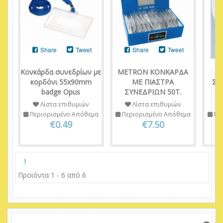
Share
Tweet
Share
Tweet
Κονκάρδα συνεδρίων με
METRON ΚΟΝΚΑΡΔΑ
N
κορδόνι 55x90mm
ΜΕ ΠΙΑΣΤΡΑ
ΣΕ
badge Opus
ΣΥΝΕΔΡΙΩΝ 50Τ.
Λίστα επιθυμιών
Λίστα επιθυμιών
Περιορισμένο Απόθεμα
Περιορισμένο Απόθεμα
Πε
€0.49
€7.50
1
Προϊόντα 1 - 6 από 6