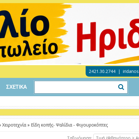
2421.30.2744
|
iridano
ΣΧΕΤΙΚΑ
»
Χειροτεχνία
»
Είδη κοπής- Ψαλίδια - Φιγουροκόπτες
Ταξινόμηση:
Τιμή (Φθηνότερο > Α