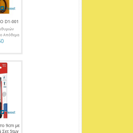
Tweet
BO D1-001
ιθυμιών
νο Απόθεμα
50
Tweet
rro 9cm με
 Σετ 5τμχ