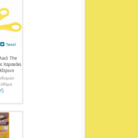
Tweet
λικό The
 με Χαρακάκι
Κίτρινο
ιθυμιών
πόθεμα
95