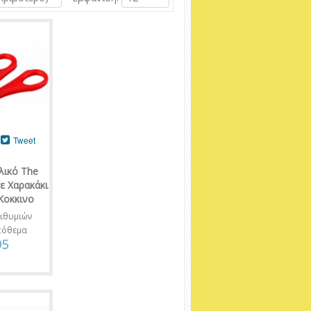
Tweet
λικό The
 με Χαρακάκι
Κοκκινο
ιθυμιών
πόθεμα
95