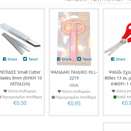
Share
Tweet
Share
Tweet
Share
ΛΕΠΙΔΕΣ Small Cutter
ΨΑΛΙΔΑΚΙ ΠΑΙΔΙΚΟ HLL-
Ψαλίδι Σχο
Blades 9mm (ΘΗΚΗ 10
2219
littlies 13 εκ.
ΛΕΠΙΔΩΝ)
646091-1 
(
OLA
)
Λίστα επιθυμιών
Λίστα επ
Λίστα επιθυμιών
Περιορισμένο Απόθεμα
Καλό Α
Περιορισμένο Απόθεμα
€0.50
€0.
€0.95