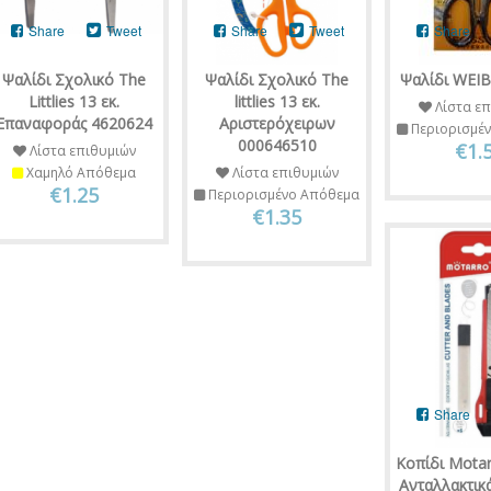
Share
Tweet
Share
Tweet
Share
Ψαλίδι Σχολικό The
Ψαλίδι Σχολικό The
Ψαλίδι WEI
Littlies 13 εκ.
littlies 13 εκ.
Λίστα επ
Επαναφοράς 4620624
Αριστερόχειρων
Περιορισμέ
000646510
€1.
Λίστα επιθυμιών
Χαμηλό Απόθεμα
Λίστα επιθυμιών
€1.25
Περιορισμένο Απόθεμα
€1.35
Share
Κοπίδι Mota
Ανταλλακτικά