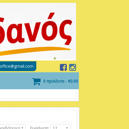
soffice@gmail.com
0 προϊόντα - €0.00
κριβότερο)
Εμφάνιση:
12