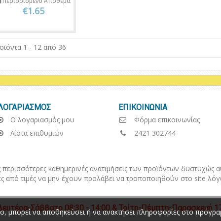
Περιορισμένο Απόθεμα
€1.65
οϊόντα 1 - 12 από 36
ΛΟΓΑΡΙΑΣΜΟΣ
ΕΠΙΚΟΙΝΩΝΙΑ
Ο λογαριασμός μου
Φόρμα επικοινωνίας
Λίστα επιθυμιών
2421 302744
ερισσότερες καθημερινές ανατιμήσεις των προϊόντων δυστυχώς αυτ
ς από τιμές να μην έχουν προλάβει να τροποποιηθούν στο
site
λόγ
υτέρα-Σάββατο 08:30 - 14:00 & Τρίτη-Πέμπτη-Παρασκευή 17
πο, μπορεί να αποθηκεύσει ή να ανακτήσει πληροφορίες στο πρόγραμ