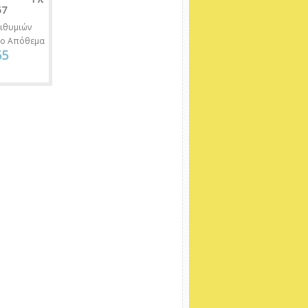
57
ιθυμιών
νο Απόθεμα
65