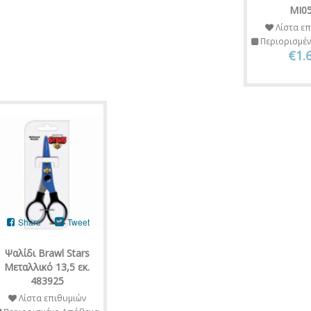
MI0
Λίστα επ
Περιορισμέ
€1.
Share
Tweet
Ψαλίδι Brawl Stars
Μεταλλικό 13,5 εκ.
483925
Λίστα επιθυμιών