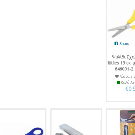
Share
Ψαλίδι Σχο
littlies 13 εκ.
646091-2 
Λίστα επ
Καλό Α
€0.