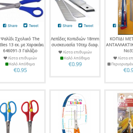
Share
Tweet
Share
Tweet
Share
Ψαλίδι Σχολικό The
Λεπίδες Κοπιδιών 18mm
ΚΟΠΙΔΙ ΜΕ
ttlies 13 εκ. με Χαρακάκι
συσκευασία 10τεμ διαφ.
ΑΝΤΑΛΛΑΚΤΙ
646091-3 Γαλάζιο
Νο3
Λίστα επιθυμιών
Λίστα επιθυμιών
Καλό Απόθεμα
Λίστα επ
€0.99
Καλό Απόθεμα
Περιορισμέ
€0.95
€0.