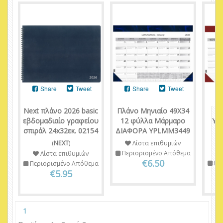
Share
Tweet
Share
Tweet
Next πλάνο 2026 basic
Πλάνο Μηνιαίο 49Χ34
εβδομαδιαίο γραφείου
12 φύλλα Μάρμαρο
Υδ
σπιράλ 24x32εκ. 02154
ΔΙΑΦΟΡΑ YPLMM3449
φ
(
NEXT
)
Λίστα επιθυμιών
Περιορισμένο Απόθεμα
Λίστα επιθυμιών
€6.50
Πε
Περιορισμένο Απόθεμα
€5.95
1