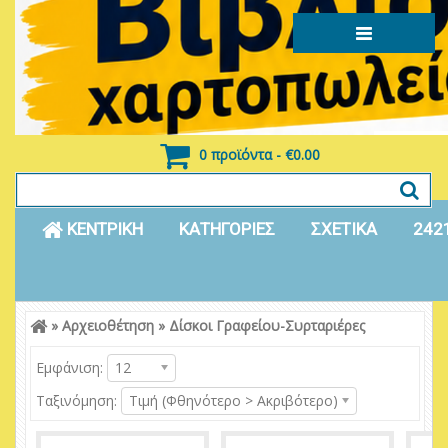
0 προϊόντα - €0.00
ΚΕΝΤΡΙΚΗ
ΚΑΤΗΓΟΡΙΕΣ
ΣΧΕΤΙΚΑ
242
»
Αρχειοθέτηση
»
Δίσκοι Γραφείου-Συρταριέρες
Είσοδος
Εγγραφή
Εμφάνιση:
12
Ταξινόμηση:
Τιμή (Φθηνότερο > Ακριβότερο)