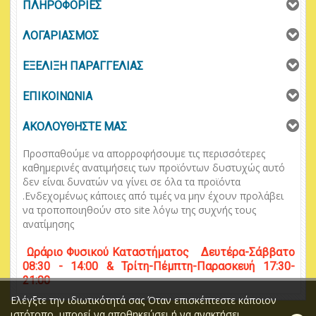
ΠΛΗΡΟΦΟΡΙΕΣ
ΛΟΓΑΡΙΑΣΜΟΣ
ΕΞΕΛΙΞΗ ΠΑΡΑΓΓΕΛΙΑΣ
ΕΠΙΚΟΙΝΩΝΙΑ
ΑΚΟΛΟΥΘΗΣΤΕ ΜΑΣ
Προσπαθούμε να απορροφήσουμε τις περισσότερες
καθημερινές ανατιμήσεις των προϊόντων δυστυχώς αυτό
δεν είναι δυνατών να γίνει σε όλα τα προϊόντα
.
Ενδεχομένως κάποιες από τιμές να μην έχουν προλάβει
να τροποποιηθούν στο
site
λόγω της συχνής τους
ανατίμησης
Ωράριο
Φυσικού
Κ
αταστήματος
Δευτέρα-Σάββατο
08:30 - 14:00 & Τρίτη-Πέμπτη-Παρασκευή 17:30-
21:00
Ελέγξτε την ιδιωτικότητά σας Όταν επισκέπτεστε κάποιον
ιστότοπο, μπορεί να αποθηκεύσει ή να ανακτήσει