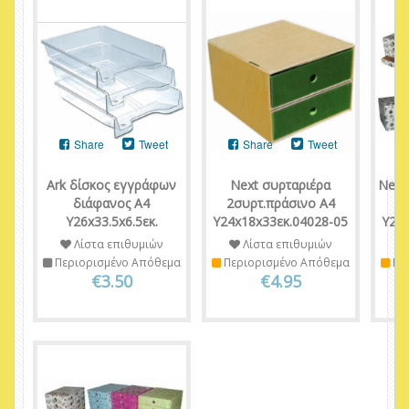
Share
Tweet
Share
Tweet
Ark δίσκος εγγράφων
Next συρταριέρα
Next
διάφανος Α4
2συρτ.πράσινο Α4
Υ26x33.5x6.5εκ.
Υ24x18x33εκ.04028-05
Υ22
Λίστα επιθυμιών
Λίστα επιθυμιών
Περιορισμένο Απόθεμα
Περιορισμένο Απόθεμα
Πε
€3.50
€4.95