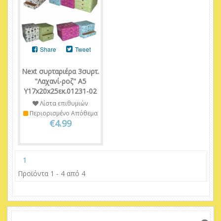
Share
Tweet
Next συρταριέρα 3συρτ.
"Λαχανί-ροζ" Α5
Υ17x20x25εκ.01231-02
Λίστα επιθυμιών
Περιορισμένο Απόθεμα
€4.99
1
Προϊόντα 1 - 4 από 4