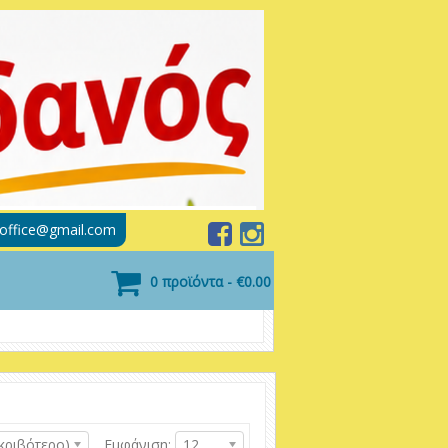
soffice@gmail.com
0 προϊόντα - €0.00
κριβότερο)
Εμφάνιση:
12