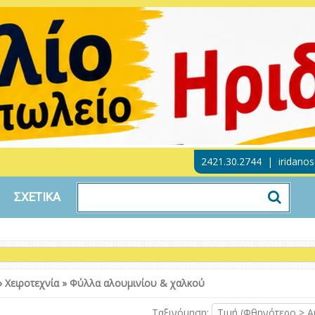
2421.30.2744
|
iridano
ΣΧΕΤΙΚΑ
»
Χειροτεχνία
»
Φύλλα αλουμινίου & χαλκού
Ταξινόμηση:
Τιμή (Φθηνότερο > Α