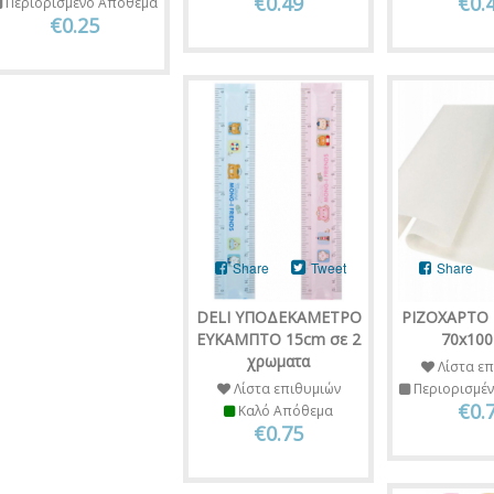
€0.49
€0.
Περιορισμένο Απόθεμα
€0.25
Share
Tweet
Share
DELI ΥΠΟΔΕΚΑΜΕΤΡΟ
ΡΙΖΟΧΑΡΤΟ 
ΕΥΚΑΜΠΤΟ 15cm σε 2
70x100
χρωματα
Λίστα επ
Λίστα επιθυμιών
Περιορισμέ
€0.
Καλό Απόθεμα
€0.75