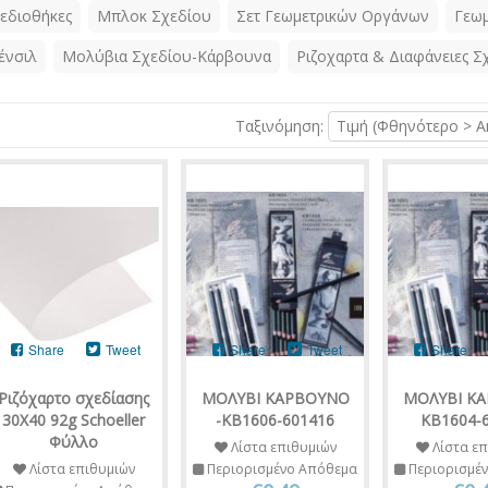
εδιοθήκες
Μπλοκ Σχεδίου
Σετ Γεωμετρικών Οργάνων
Γεωμ
ένσιλ
Μολύβια Σχεδίου-Κάρβουνα
Ριζοχαρτα & Διαφάνειες Σ
Ταξινόμηση:
Τιμή (Φθηνότερο > Α
Share
Tweet
Share
Tweet
Share
Ριζόχαρτο σχεδίασης
ΜΟΛΥΒΙ ΚΑΡΒΟΥΝΟ
ΜΟΛΥΒΙ Κ
30Χ40 92g Schoeller
-ΚΒ1606-601416
ΚΒ1604-
Φύλλο
Λίστα επιθυμιών
Λίστα επ
Λίστα επιθυμιών
Περιορισμένο Απόθεμα
Περιορισμέ