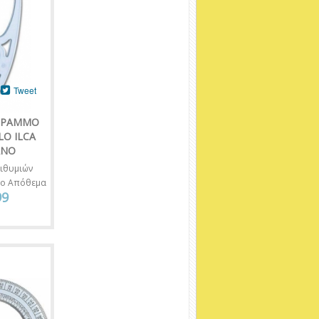
Tweet
ΓΡΑΜΜΟ
LO ILCA
ΑΝΟ
ιθυμιών
νο Απόθεμα
99