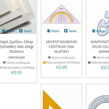
Share
Tweet
Share
Tweet
Share
Χαρτί Σχεδίου Σέλερ
ΜΟΙΡΟΓΝΩΜΟΝΙΟ
ΚΑΜΠΥΛΟ
(Schoeller) Ματ 200gr
CENTRUM 10εκ.
32CM CEL
35x50cm
Νο.81831
ΔΙΑΦ
(
ΜΑΤΑΛΩΝ
)
Λίστα επιθυμιών
Λίστα επ
Περιορισμένο Απόθεμα
Περιορισμέ
Λίστα επιθυμιών
€0.99
€0.
Περιορισμένο Απόθεμα
€0.95