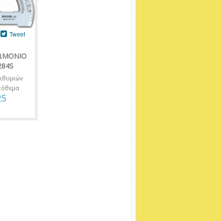
Tweet
ΩΜΟΝΙΟ
284S
ιθυμιών
πόθεμα
25