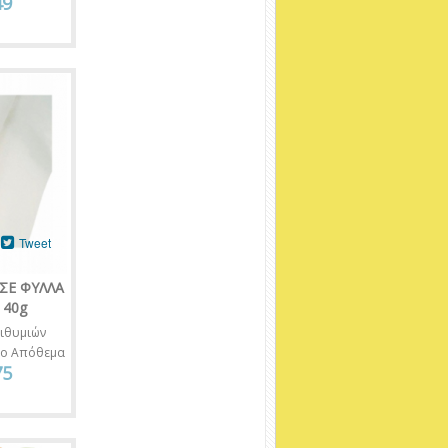
49
Tweet
ΣΕ ΦΥΛΛΑ
 40g
ιθυμιών
νο Απόθεμα
75