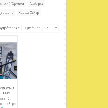
ετρικά Όργανα
Διαβήτες
χεδίασης
Χαρτιά Σέλερ
κριβότερο)
Εμφάνιση:
12
Tweet
ΑΡΒΟΥΝΟ
601415
ιθυμιών
νο Απόθεμα