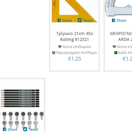
Share
Tweet
Share
Tρίγωνο 21cm 45o
ΜΟΙΡΟΓΝ
Rotring 812321
ARDA 
Λίστα επιθυμιών
Λίστα επ
Περιορισμένο Απόθεμα
Καλό Α
€1.25
€1.
Share
Tweet