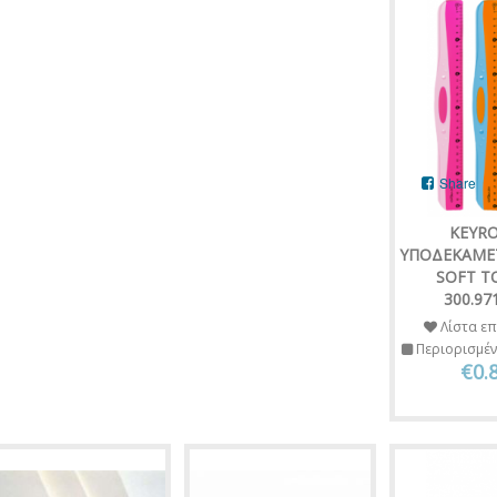
Share
KEYR
ΥΠΟΔΕΚΑΜΕ
SOFT T
300.97
Λίστα επ
Περιορισμέ
€0.