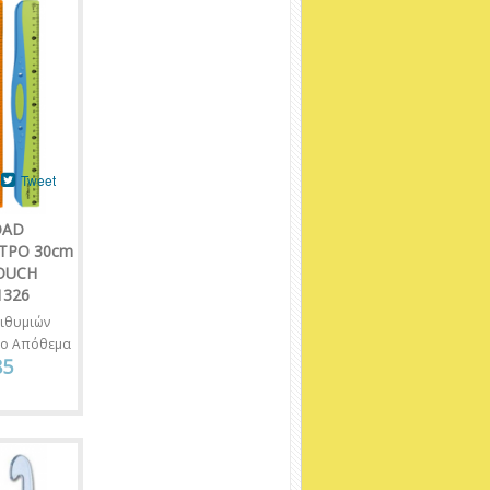
Tweet
OAD
ΤΡΟ 30cm
OUCH
1326
ιθυμιών
νο Απόθεμα
85