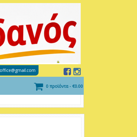
soffice@gmail.com
0 προϊόντα - €0.00