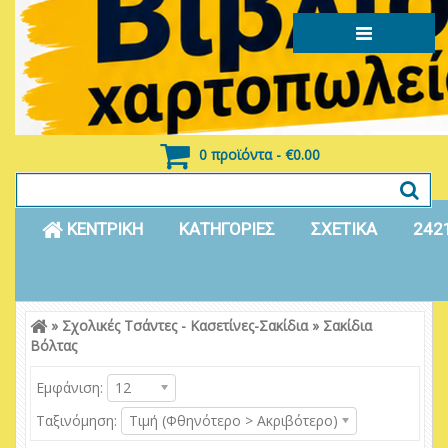
0 προϊόντα - €0.00
ΚΕΝΤΡΙΚΗ
ΚΑΤΗΓΟΡΙΕΣ
ΣΧΕΤΙΚΑ
242
»
Σχολικές Τσάντες - Κασετίνες-Σακίδια
»
Σακίδια
Είσοδος
Εγγραφή
Βόλτας
Εμφάνιση:
12
Ταξινόμηση:
Τιμή (Φθηνότερο > Ακριβότερο)