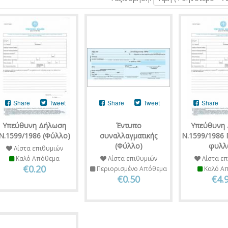
Share
Tweet
Share
Tweet
Share
Υπεύθυνη Δήλωση
Έντυπο
Υπεύθυνη
Ν.1599/1986 (Φύλλο)
συναλλαγματικής
Ν.1599/1986 
(Φύλλο)
φυλλ
Λίστα επιθυμιών
Καλό Απόθεμα
Λίστα επιθυμιών
Λίστα επ
€0.20
Περιορισμένο Απόθεμα
Καλό Α
€0.50
€4.