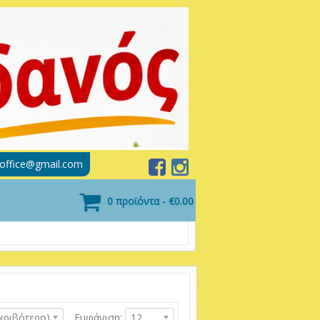
soffice@gmail.com
0 προϊόντα - €0.00
κριβότερο)
Εμφάνιση:
12