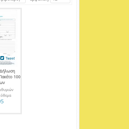
Tweet
 Δήλωση
Πακέτο 100
ων
ιθυμιών
πόθεμα
95