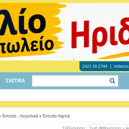
2421.30.2744
|
iridano
ΣΧΕΤΙΚΑ
»
Έντυπα - Λογιστικά
»
Έντυπα Χαρτιά
Ταξινόμηση:
Τιμή (Φθηνότερο > Α