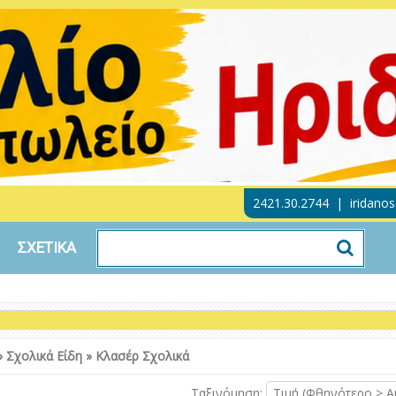
2421.30.2744
|
iridano
ΣΧΕΤΙΚΑ
»
Σχολικά Είδη
»
Κλασέρ Σχολικά
Ταξινόμηση:
Τιμή (Φθηνότερο > Α