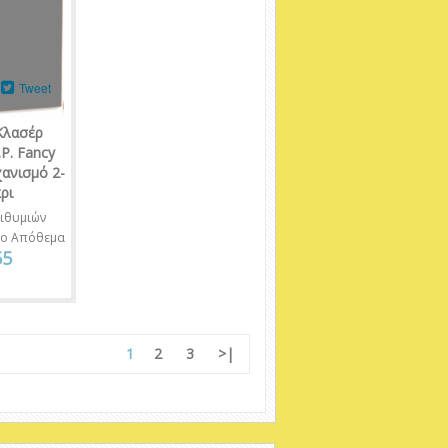
Tweet
Κλασέρ
P. Fancy
χανισμό 2-
ρι
ιθυμιών
νο Απόθεμα
55
1
2
3
>|