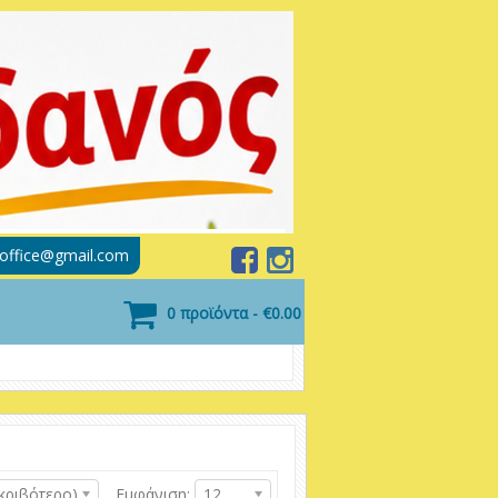
soffice@gmail.com
0 προϊόντα - €0.00
κριβότερο)
Εμφάνιση:
12