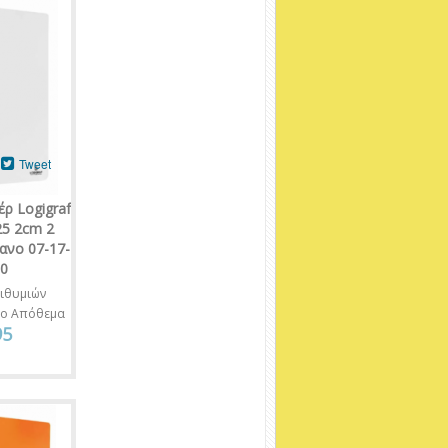
Tweet
ρ Logigraf
25 2cm 2
ανο 07-17-
00
ιθυμιών
νο Απόθεμα
95