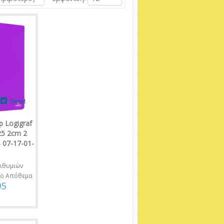
Tweet
 Logigraf
25 2cm 2
 07-17-01-
ιθυμιών
νο Απόθεμα
95