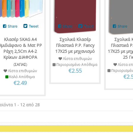
Share
Tweet
Share
Tweet
Share
Κλασέρ SKAG Α4
Σχολικά Κλασέρ
Σχολικά 
Ημιδιάφανο & Ματ PP
Πλαστικά P.P. Fancy
Πλαστικά P.
Ράχη 2,5Cm A4-2
17Χ25 με μηχανισμό
17Χ25 με μη
Κρίκων ΔΙΑΦΟΡΑ
25 Γκ
Λίστα επιθυμιών
(
ΣΑΓΙΑΣ
)
Περιορισμένο Απόθεμα
Λίστα επ
€2.55
Περιορισμέ
Λίστα επιθυμιών
€2.
Καλό Απόθεμα
€2.49
οϊόντα 1 - 12 από 28