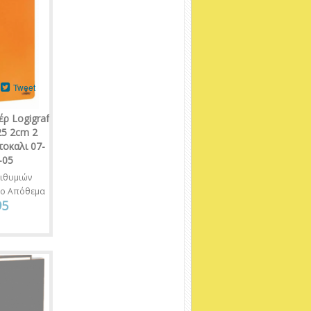
Tweet
ρ Logigraf
25 2cm 2
τοκαλι 07-
-05
ιθυμιών
νο Απόθεμα
95