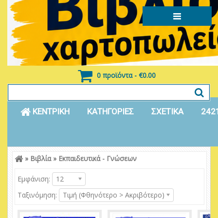
0 προϊόντα - €0.00
ΚΕΝΤΡΙΚΗ
ΚΑΤΗΓΟΡΙΕΣ
ΣΧΕΤΙΚΑ
242
»
Βιβλία
»
Εκπαιδευτικά - Γνώσεων
Είσοδος
Εγγραφή
Εμφάνιση:
12
Ταξινόμηση:
Τιμή (Φθηνότερο > Ακριβότερο)