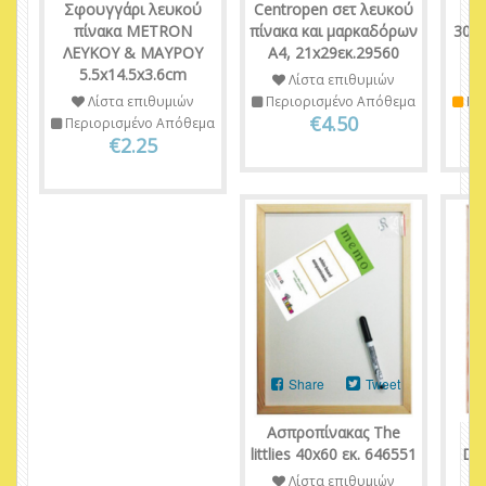
Σφουγγάρι λευκού
Centropen σετ λευκού
Π
πίνακα METRON
πίνακα και μαρκαδόρων
30x
ΛΕΥΚΟΥ & ΜΑΥΡΟΥ
Α4, 21x29εκ.29560
5.5x14.5x3.6cm
Λίστα επιθυμιών
Λίστα επιθυμιών
Περιορισμένο Απόθεμα
Πε
€4.50
Περιορισμένο Απόθεμα
€2.25
Share
Tweet
Ασπροπίνακας The
Π
littlies 40x60 εκ. 646551
De
Π
Λίστα επιθυμιών