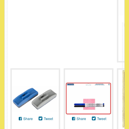
Μα
8
Share
Tweet
Share
Tweet