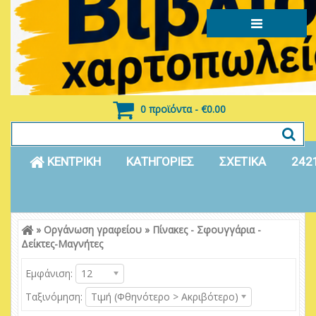
0 προϊόντα - €0.00
ΚΕΝΤΡΙΚΗ
ΚΑΤΗΓΟΡΙΕΣ
ΣΧΕΤΙΚΑ
242
»
Οργάνωση γραφείου
»
Πίνακες - Σφουγγάρια -
Είσοδος
Εγγραφή
Δείκτες-Μαγνήτες
Εμφάνιση:
12
Ταξινόμηση:
Τιμή (Φθηνότερο > Ακριβότερο)