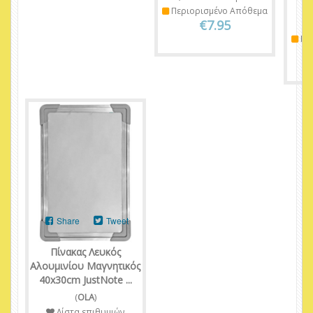
Περιορισμένο Απόθεμα
€7.95
Πε
Share
Tweet
Πίνακας Λευκός
Αλουμινίου Μαγνητικός
40x30cm JustNote ...
(
OLA
)
Λίστα επιθυμιών