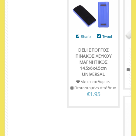
Share
Tweet
DELI ΣΠΟΓΓΟΣ
Θ
ΠΙΝΑΚΟΣ ΛΕΥΚΟΥ
G
ΜΑΓΝΗΤΙΚΟΣ
14.5x6x4.5cm
Πε
UNIVERSAL
Λίστα επιθυμιών
Περιορισμένο Απόθεμα
€1.95