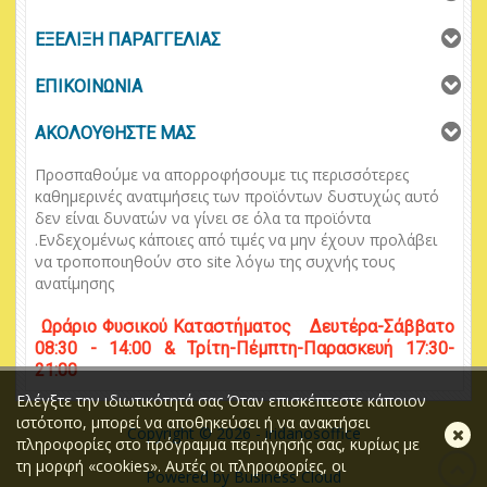
ΕΞΕΛΙΞΗ ΠΑΡΑΓΓΕΛΙΑΣ
ΕΠΙΚΟΙΝΩΝΙΑ
ΑΚΟΛΟΥΘΗΣΤΕ ΜΑΣ
Προσπαθούμε να απορροφήσουμε τις περισσότερες
καθημερινές ανατιμήσεις των προϊόντων δυστυχώς αυτό
δεν είναι δυνατών να γίνει σε όλα τα προϊόντα
.
Ενδεχομένως κάποιες από τιμές να μην έχουν προλάβει
να τροποποιηθούν στο
site
λόγω της συχνής τους
ανατίμησης
Ωράριο
Φυσικού
Κ
αταστήματος
Δευτέρα-Σάββατο
08:30 - 14:00 & Τρίτη-Πέμπτη-Παρασκευή 17:30-
21:00
Ελέγξτε την ιδιωτικότητά σας Όταν επισκέπτεστε κάποιον
ιστότοπο, μπορεί να αποθηκεύσει ή να ανακτήσει
Κλ
Copyright © 2026 - iridanosoffice
πληροφορίες στο πρόγραμμα περιήγησής σας, κυρίως με
τη μορφή «cookies». Αυτές οι πληροφορίες, οι
Powered by Business Cloud