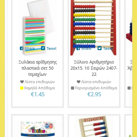
Share
Tweet
Share
Tweet
Ξυλάκια αρίθμησης
Ξύλινο Αριθμητήριο
Ξύ
πλαστικά σετ 50
20x15. 10 Σειρών 2407-
Άβακ
τεμαχίων
22
Λίστα επιθυμιών
Λίστα επιθυμιών
Χαμηλό Απόθεμα
Περιορισμένο Απόθεμα
Πε
€1.45
€2.95