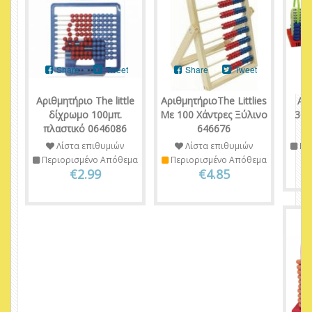
Share
Tweet
Share
Tweet
Αριθμητήριο The little
ΑριθμητήριοThe Littlies
Αρ
δίχρωμο 100μπ.
Με 100 Χάντρες Ξύλινο
30,
πλαστικό 0646086
646676
Λίστα επιθυμιών
Λίστα επιθυμιών
Πε
Περιορισμένο Απόθεμα
Περιορισμένο Απόθεμα
€2.99
€4.85