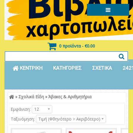
0 προϊόντα - €0.00
ΚΕΝΤΡΙΚΗ
ΚΑΤΗΓΟΡΙΕΣ
ΣΧΕΤΙΚΑ
242
»
Σχολικά Είδη
»
Άβακες & Αριθμητήρια
Είσοδος
Εγγραφή
Εμφάνιση:
12
Ταξινόμηση:
Τιμή (Φθηνότερο > Ακριβότερο)