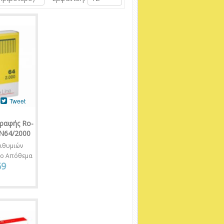
Tweet
ραφής Ro-
 N64/2000
ιθυμιών
νο Απόθεμα
69