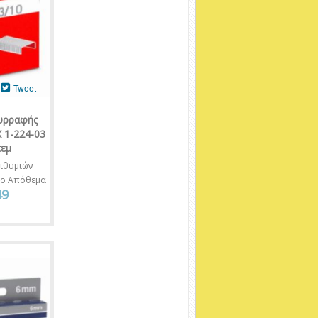
Tweet
υρραφής
 1-224-03
τεμ
ιθυμιών
νο Απόθεμα
49