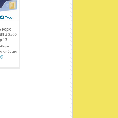
Tweet
 Rapid
hl a 2500
p 13
ιθυμιών
νο Απόθεμα
99