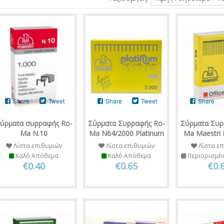
Share
Tweet
Share
Tweet
Share
ύρματα συρραφής Ro-
Σύρματα Συρραφής Ro-
Σύρματα Συρ
Ma Ν.10
Ma N64/2000 Platinum
Ma Maestri
Λίστα επιθυμιών
Λίστα επιθυμιών
Λίστα επ
Καλό Απόθεμα
Καλό Απόθεμα
Περιορισμέ
€0.40
€0.65
€0.