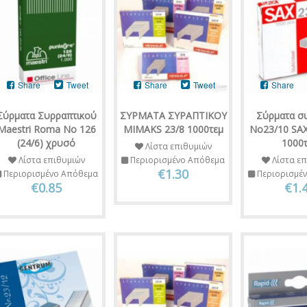
Share
Tweet
Share
Tweet
Share
Σύρματα Συρραπτικού
ΣΥΡΜΑΤΑ ΣΥΡΑΠΤΙΚΟΥ
Σύρματα σ
Maestri Roma Νο 126
MIMAKS 23/8 1000τεμ
Νο23/10 SAX
(24/6) χρυσό
1000
Λίστα επιθυμιών
Λίστα επιθυμιών
Περιορισμένο Απόθεμα
Λίστα επ
€1.30
Περιορισμένο Απόθεμα
Περιορισμέ
€0.85
€1.