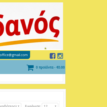
soffice@gmail.com
0 προϊόντα - €0.00
κριβότερο)
Εμφάνιση:
12