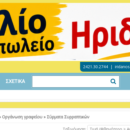
2421.30.2744
|
iridano
ΣΧΕΤΙΚΑ
»
Οργάνωση γραφείου
»
Σύρματα Συρραπτικών
Ταξινόμηση:
Τιμή (Φθηνότερο > Α