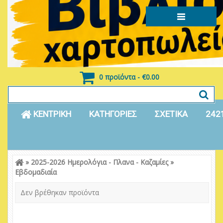
0 προϊόντα - €0.00
ΚΕΝΤΡΙΚΗ
ΚΑΤΗΓΟΡΙΕΣ
ΣΧΕΤΙΚΑ
242
»
2025-2026 Ημερολόγια - Πλανα - Καζαμίες
»
Είσοδος
Εγγραφή
Εβδομαδιαία
Δεν βρέθηκαν προϊόντα