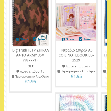
Share
Tweet
Share
Tweet
Big TruthΤΕΤΡ.ΣΠΙΡΑΛ
Τετραδιο Σπιραλ Α5
Τε
Α4 1Θ ARMY 35Φ
COIL NOTEBOOK LB-
HER
(987771)
2529
3
(
OLA
)
Λίστα επιθυμιών
Περιορισμένο Απόθεμα
Πε
Λίστα επιθυμιών
€1.95
Περιορισμένο Απόθεμα
€1.95