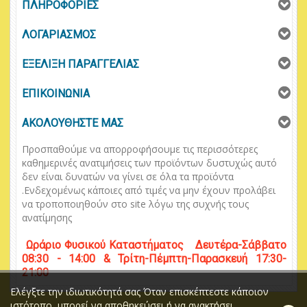
ΠΛΗΡΟΦΟΡΙΕΣ
ΛΟΓΑΡΙΑΣΜΟΣ
ΕΞΕΛΙΞΗ ΠΑΡΑΓΓΕΛΙΑΣ
ΕΠΙΚΟΙΝΩΝΙΑ
ΑΚΟΛΟΥΘΗΣΤΕ ΜΑΣ
Προσπαθούμε να απορροφήσουμε τις περισσότερες
καθημερινές ανατιμήσεις των προϊόντων δυστυχώς αυτό
δεν είναι δυνατών να γίνει σε όλα τα προϊόντα
.
Ενδεχομένως κάποιες από τιμές να μην έχουν προλάβει
να τροποποιηθούν στο
site
λόγω της συχνής τους
ανατίμησης
Ωράριο
Φυσικού
Κ
αταστήματος
Δευτέρα-Σάββατο
08:30 - 14:00 & Τρίτη-Πέμπτη-Παρασκευή 17:30-
21:00
Ελέγξτε την ιδιωτικότητά σας Όταν επισκέπτεστε κάποιον
ιστότοπο, μπορεί να αποθηκεύσει ή να ανακτήσει