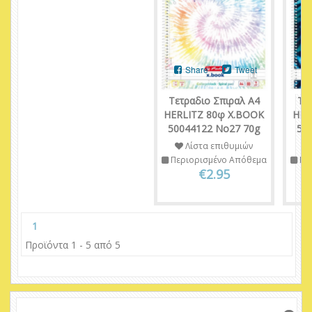
Share
Tweet
Τετραδιο Σπιραλ A4
Τε
HERLITZ 80φ X.BOOK
HER
50044122 Νο27 70g
50
Λίστα επιθυμιών
Περιορισμένο Απόθεμα
Πε
€2.95
1
Προϊόντα 1 - 5 από 5