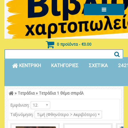
0 προϊόντα - €0.00
ΚΕΝΤΡΙΚΗ
ΚΑΤΗΓΟΡΙΕΣ
ΣΧΕΤΙΚΑ
242
»
Τετράδια
»
Τετράδια 1 θέμα σπιράλ
Είσοδος
Εγγραφή
Εμφάνιση:
12
Ταξινόμηση:
Τιμή (Φθηνότερο > Ακριβότερο)