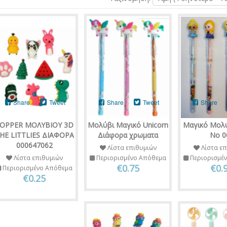
Share
Tweet
Share
Tweet
Share
OPPER ΜΟΛΥΒΙΟΥ 3D
Μολύβι Μαγικό Unicorn
Μαγικό Μολύ
HE LITTLIES ΔΙΑΦΟΡΑ
Διάφορα χρωματα
Νο 0
000647062
Λίστα επιθυμιών
Λίστα επ
Λίστα επιθυμιών
Περιορισμένο Απόθεμα
Περιορισμέ
€0.75
€0.
Περιορισμένο Απόθεμα
€0.25