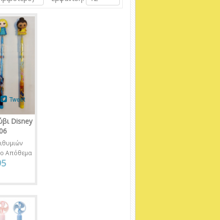
Tweet
βι Disney
06
ιθυμιών
νο Απόθεμα
95