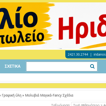
2421.30.2744
|
iridano
ΣΧΕΤΙΚΑ
»
Γραφική ύλη
»
Μολυβιά Μαγικά-Fancy Σχέδια
Ταξινόμηση:
Τιμή (Φθηνότερο > Α