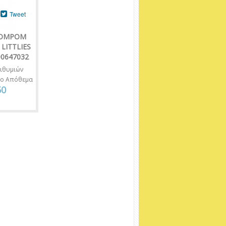
Tweet
POMPOM
LITTLIES
00647032
ιθυμιών
νο Απόθεμα
50