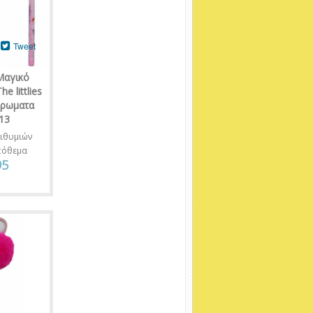
Tweet
Μαγικό
e littlies
χρωματα
13
ιθυμιών
πόθεμα
95