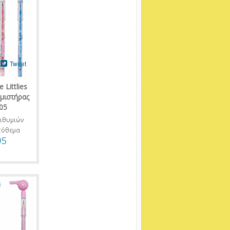
Tweet
Littlies
μιστήρας
05
ιθυμιών
πόθεμα
95