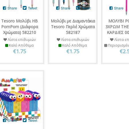
Share
Tweet
Share
Tweet
Share
Tesoro Μολύβι HB
Μολύβι με Διαμαντάκια
ΜΟΛΥΒΙ 
PomPom (Διάφορα
Tesoro Περλέ Χρώματα
3ΧΡΩΜ THE 
Χρώματα) 582210
582187
ΚΑΡΔΙΕΣ 0
Λίστα επιθυμιών
Λίστα επιθυμιών
Λίστα επ
Καλό Απόθεμα
Καλό Απόθεμα
Περιορισμέ
€1.75
€1.75
€2.
Share
Tweet