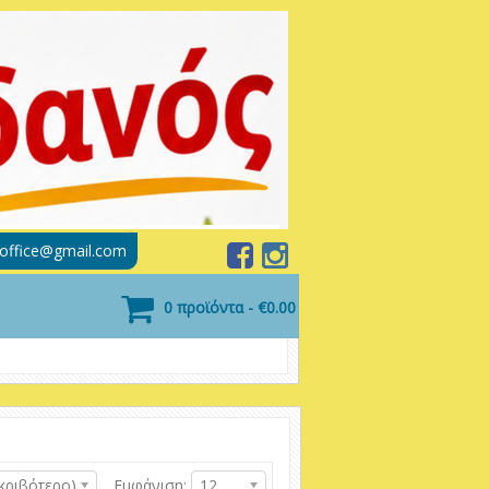
soffice@gmail.com
0 προϊόντα - €0.00
κριβότερο)
Εμφάνιση:
12