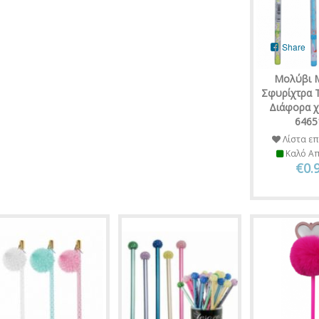
Share
Μολύβι 
Σφυρίχτρα Th
Διάφορα 
6465
Λίστα επ
Καλό Α
€0.