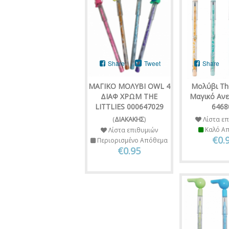
Share
Tweet
Share
ΜΑΓΙΚΟ ΜΟΛΥΒΙ OWL 4
Μολύβι The 
ΔΙΑΦ ΧΡΩΜ THE
Μαγικό Ανε
LITTLIES 000647029
6468
(
ΔΙΑΚΑΚΗΣ
)
Λίστα επ
Καλό Α
Λίστα επιθυμιών
€0.
Περιορισμένο Απόθεμα
€0.95