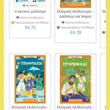
Share
Tweet
Share
Tweet
Η αλεπού μοδίστρα
Ελληνική Μυθολογία –
Ελλη
Δαίδαλος και Ίκαρος
Η 
Λίστα επιθυμιών
ονο
Περιορισμένο Απόθεμα
Λίστα επιθυμιών
€6.70
Περιορισμένο Απόθεμα
€6.78
Πε
Share
Tweet
Share
Tweet
Ελληνική Μυθολογία –
Ελληνική Μυθολογία –
Ο 