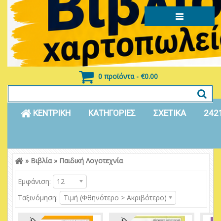
0 προϊόντα - €0.00
ΚΕΝΤΡΙΚΗ
ΚΑΤΗΓΟΡΙΕΣ
ΣΧΕΤΙΚΑ
242
»
Βιβλία
»
Παιδική Λογοτεχνία
Είσοδος
Εγγραφή
Εμφάνιση:
12
Ταξινόμηση:
Τιμή (Φθηνότερο > Ακριβότερο)