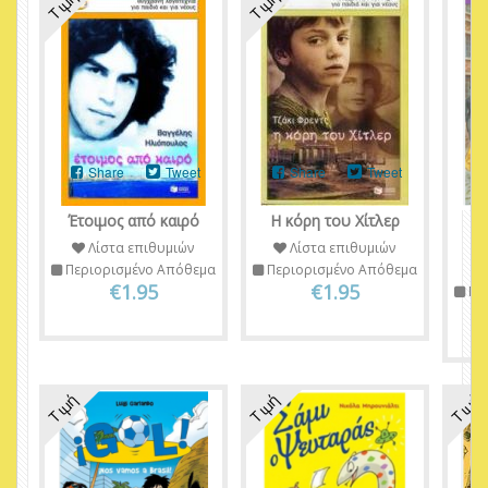
Τιμή
Τιμή
Share
Tweet
Share
Tweet
Έτοιμος από καιρό
Η κόρη του Χίτλερ
Ό
Κ
Λίστα επιθυμιών
Λίστα επιθυμιών
Περιορισμένο Απόθεμα
Περιορισμένο Απόθεμα
€1.95
€1.95
Πε
Τιμή
Τιμή
Τιμή