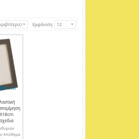
κριβότερο)
Εμφάνιση:
12
Tweet
λαστική
 απομίμηση
3Χ18cm
σχεδια
ιθυμιών
νο Απόθεμα