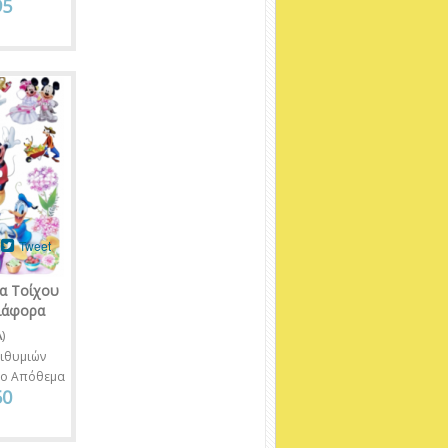
95
Tweet
α Τοίχου
διάφορα
A
)
ιθυμιών
νο Απόθεμα
50