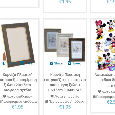
€1.95
€1.
Share
Tweet
Share
Tweet
Share
Κορνίζα Πλαστική
Κορνίζα Πλαστική
Αυτοκόλλητ
πιτραπέζια απομίμηση
επιτραπέζια και επιτοίχια
παιδικά 
ξύλου 20x15cm
απομίμηση ξύλου
(
OL
Διαφορα σχεδια
10x15cm [10401243]
Λίστα επ
Λίστα επιθυμιών
Λίστα επιθυμιών
Περιορισμέ
€2.
Περιορισμένο Απόθεμα
Περιορισμένο Απόθεμα
€1.95
€1.95