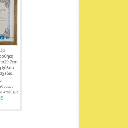
Tweet
ιζα
φοθήκη
21x29.7cm
η ξύλου
σχεδια
A
)
ιθυμιών
νο Απόθεμα
45