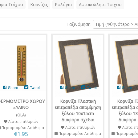
φια Τοίχου
Κορνίζες
Ρολόγια
Αυτοκολλητα Τοιχου
Ταξινόμηση:
Τιμή (Φθηνότερο > Α
Share
Tweet
Share
Tweet
Share
ΘΕΡΜΟΜΕΤΡΟ ΧΩΡΟΥ
Κορνίζα Πλαστική
Κορνίζα Π
ΞΥΛΙΝΟ
επιτραπέζια απομίμηση
επιτραπέζια
ξύλου 10x15cm
ξύλου 1
(
OLA
)
Διαφορα σχεδια
Διαφορα 
Λίστα επιθυμιών
Λίστα επιθυμιών
Λίστα επ
Περιορισμένο Απόθεμα
€1.95
Περιορισμένο Απόθεμα
Περιορισμέ