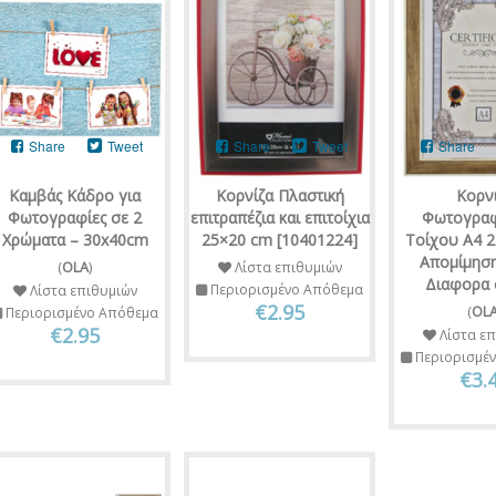
Share
Tweet
Share
Tweet
Share
Καμβάς Κάδρο για
Κορνίζα Πλαστική
Κορν
Φωτογραφίες σε 2
επιτραπέζια και επιτοίχια
Φωτογρα
Χρώματα – 30x40cm
25×20 cm [10401224]
Τοίχου Α4 
Απομίμησ
(
OLA
)
Λίστα επιθυμιών
Διαφορα 
Περιορισμένο Απόθεμα
Λίστα επιθυμιών
€2.95
(
OL
Περιορισμένο Απόθεμα
€2.95
Λίστα επ
Περιορισμέ
€3.