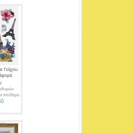
Tweet
α Τοίχου
ιάφορα
A
)
ιθυμιών
νο Απόθεμα
50