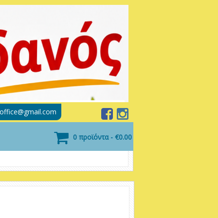
soffice@gmail.com
0 προϊόντα - €0.00