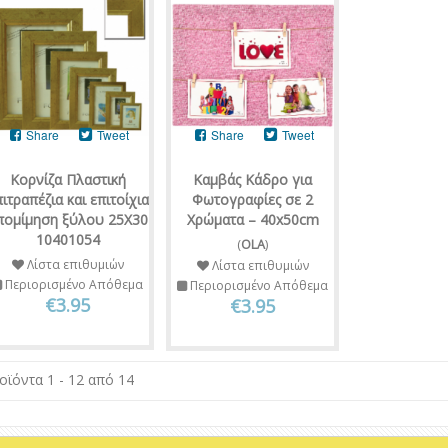
Share
Tweet
Share
Tweet
Κορνίζα Πλαστική
Καμβάς Κάδρο για
ιτραπέζια και επιτοίχια
Φωτογραφίες σε 2
πομίμηση ξύλου 25Χ30
Χρώματα – 40x50cm
10401054
(
OLA
)
Λίστα επιθυμιών
Λίστα επιθυμιών
Περιορισμένο Απόθεμα
Περιορισμένο Απόθεμα
€3.95
€3.95
οϊόντα 1 - 12 από 14