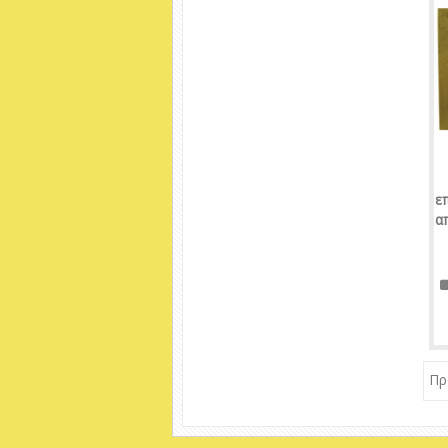
επ
α
Πρ