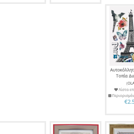
Share
Αυτοκόλλητ
Τοπία Δ
(
OL
Λίστα επ
Περιορισμέ
€2.