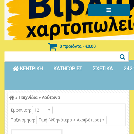
0 προϊόντα - €0.00
ΚΕΝΤΡΙΚΗ
ΚΑΤΗΓΟΡΙΕΣ
ΣΧΕΤΙΚΑ
242
»
Παιχνίδια
»
Λούτρινα
Είσοδος
Εγγραφή
Εμφάνιση:
12
Ταξινόμηση:
Τιμή (Φθηνότερο > Ακριβότερο)