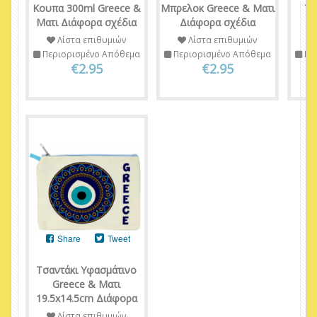
Κουπα 300ml Greece &
Μπρελοκ Greece & Ματι
Τρ
Ματι Διάφορα σχέδια
Διάφορα σχέδια
Λίστα επιθυμιών
Λίστα επιθυμιών
Περιορισμένο Απόθεμα
Περιορισμένο Απόθεμα
Πε
€2.95
€2.95
Share
Tweet
Τσαντάκι Υφασμάτινο
Greece & Ματι
19.5x14.5cm Διάφορα
Λίστα επιθυμιών