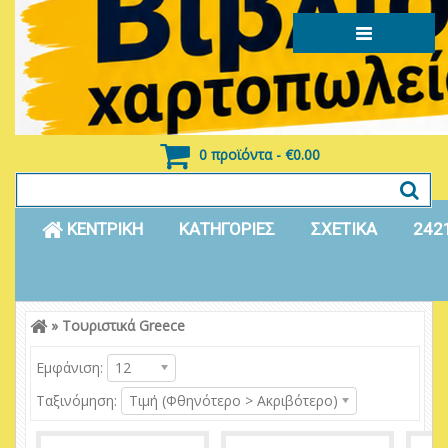
0 προϊόντα - €0.00
ΚΕΝΤΡΙΚΗ
ΚΑΤΗΓΟΡΙΕΣ
ΣΧΕΤΙΚΑ
242
»
Τουριστικά Greece
Είσοδος
Εγγραφή
Εμφάνιση:
12
Ταξινόμηση:
Τιμή (Φθηνότερο > Ακριβότερο)