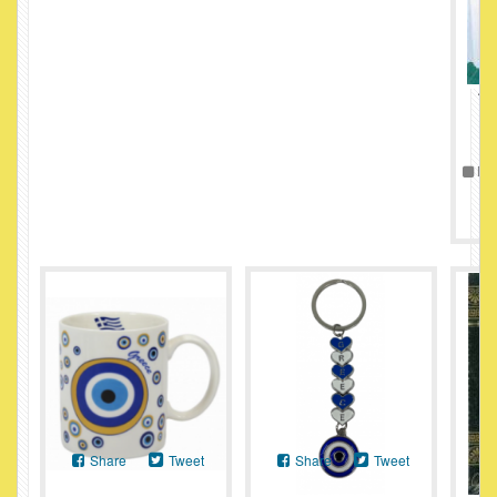
Τρ
Πε
Share
Tweet
Share
Tweet