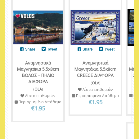
Share
Tweet
Share
Tweet
Αναμνηστικά
Αναμνηστικά
Μαγνητάκια 5.5x8cm
Μαγνητάκια 5.5x8cm
Μαγ
ΒΟΛΟΣ - ΠΗΛΙΟ
CREECE ΔΙΑΦΟΡΑ
3.
ΔΙΑΦΟΡΑ
Π
(
OLA
)
(
OLA
)
Λίστα επιθυμιών
Πε
Λίστα επιθυμιών
Περιορισμένο Απόθεμα
€1.95
Περιορισμένο Απόθεμα
€1.95