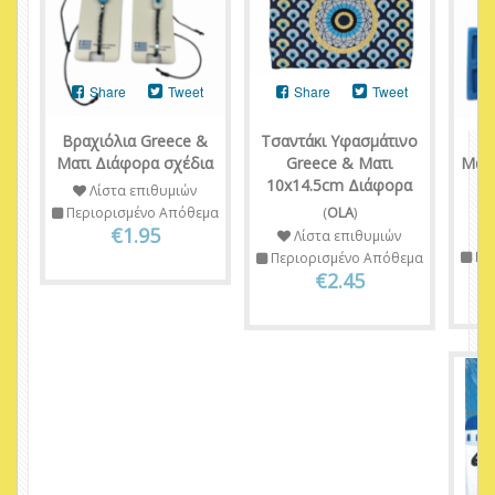
Share
Tweet
Share
Tweet
Βραχιόλια Greece &
Τσαντάκι Υφασμάτινο
Ματι Διάφορα σχέδια
Greece & Ματι
Μαγ
10x14.5cm Διάφορα
8
Λίστα επιθυμιών
Π
Περιορισμένο Απόθεμα
(
OLA
)
€1.95
Λίστα επιθυμιών
Πε
Περιορισμένο Απόθεμα
€2.45