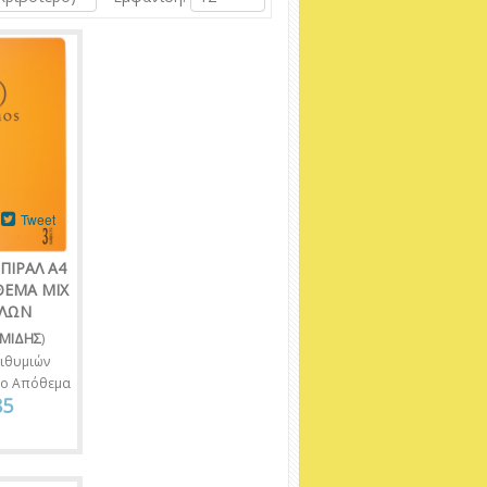
Tweet
ΠΙΡΑΛ A4
ΘΕΜΑ MIX
ΛΛΩΝ
ΜΙΔΗΣ
)
ιθυμιών
νο Απόθεμα
85