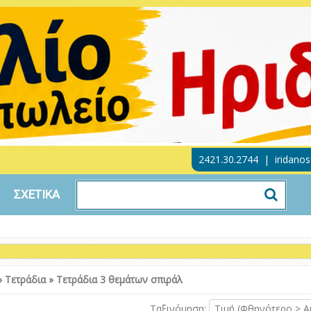
2421.30.2744
|
iridano
ΣΧΕΤΙΚΑ
»
Τετράδια
»
Τετράδια 3 θεμάτων σπιράλ
Ταξινόμηση:
Τιμή (Φθηνότερο > Α