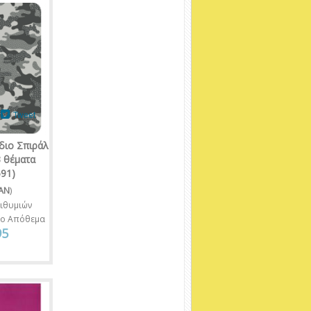
Tweet
διο Σπιράλ
 θέματα
591)
KAN
)
ιθυμιών
νο Απόθεμα
95