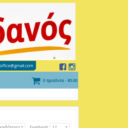
soffice@gmail.com
0 προϊόντα - €0.00
κριβότερο)
Εμφάνιση:
12