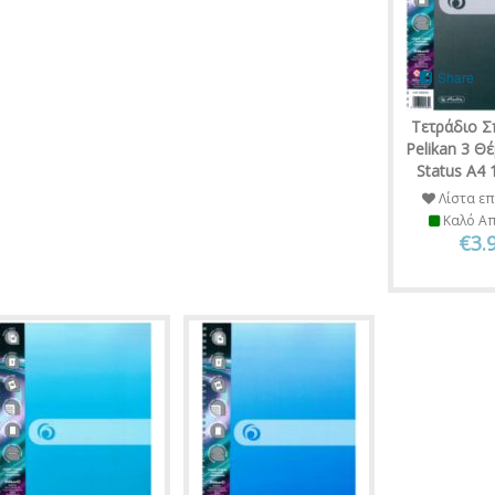
Share
Τετράδιο Σ
Pelikan 3 Θ
Status Α4
Λίστα επ
Καλό Α
€3.