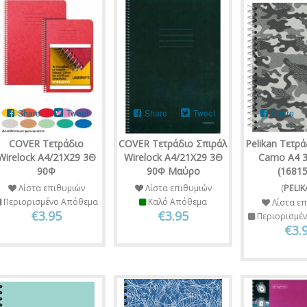
Share
Tweet
Share
Tweet
Share
COVER Τετράδιο
COVER Τετράδιο Σπιράλ
Pelikan Τετρά
Wirelock Α4/21Χ29 3Θ
Wirelock Α4/21Χ29 3Θ
Camo A4 3
90Φ
90Φ Μαύρο
(1681
Λίστα επιθυμιών
Λίστα επιθυμιών
(
PELI
Περιορισμένο Απόθεμα
Καλό Απόθεμα
Λίστα επ
€3.95
€3.95
Περιορισμέ
€3.