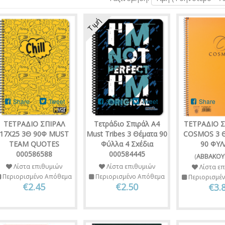
Τιμή
Share
Tweet
Share
Tweet
Share
ΤΕΤΡΑΔΙΟ ΣΠΙΡΑΛ
Τετράδιο Σπιράλ Α4
ΤΕΤΡΑΔΙΟ Σ
17Χ25 3Θ 90Φ MUST
Must Tribes 3 Θέματα 90
COSMOS 3 
TEAM QUOTES
Φύλλα 4 Σxέδια
90 ΦΥ
000586588
000584445
(
ΑΒΒΑΚΟΥ
Λίστα επιθυμιών
Λίστα επιθυμιών
Λίστα επ
Περιορισμένο Απόθεμα
Περιορισμένο Απόθεμα
Περιορισμέ
€2.45
€2.50
€3.