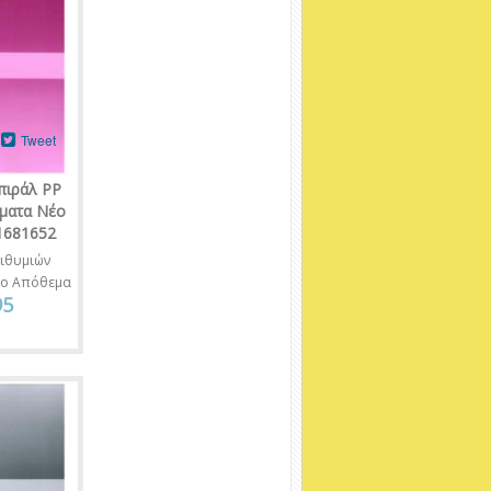
Tweet
πιράλ PP
έματα Νέο
 1681652
ιθυμιών
νο Απόθεμα
95