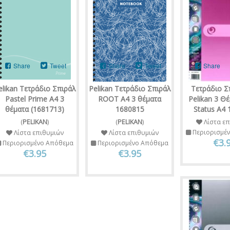
Share
Tweet
Share
Tweet
Share
elikan Τετράδιο Σπιράλ
Pelikan Τετράδιο Σπιράλ
Τετράδιο Σ
Pastel Prime A4 3
ROOT A4 3 θέματα
Pelikan 3 Θ
θέματα (1681713)
1680815
Status Α4
(
PELIKAN
)
(
PELIKAN
)
Λίστα επ
Περιορισμέ
Λίστα επιθυμιών
Λίστα επιθυμιών
€3.
Περιορισμένο Απόθεμα
Περιορισμένο Απόθεμα
€3.95
€3.95