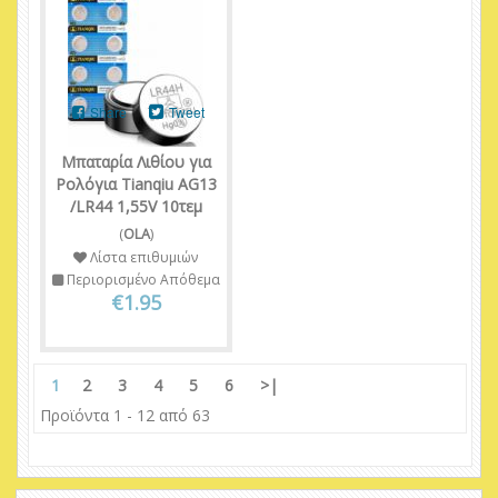
Share
Tweet
Μπαταρία Λιθίου για
Ρολόγια Tianqiu AG13
/LR44 1,55V 10τεμ
(
OLA
)
Λίστα επιθυμιών
Περιορισμένο Απόθεμα
€1.95
1
2
3
4
5
6
>|
Προϊόντα 1 - 12 από 63