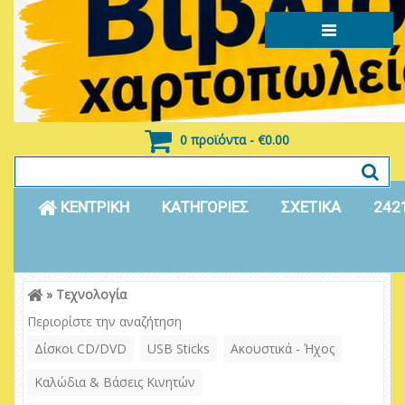
0 προϊόντα - €0.00
ΚΕΝΤΡΙΚΗ
ΚΑΤΗΓΟΡΙΕΣ
ΣΧΕΤΙΚΑ
242
»
Τεχνολογία
Είσοδος
Εγγραφή
Περιορίστε την αναζήτηση
Δίσκοι CD/DVD
USB Sticks
Ακουστικά - Ήχος
Καλώδια & Βάσεις Κινητών