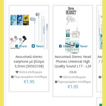
Share
Tweet
Share
Tweet
Ακουστικά stereo
Ακουστικά Stereo Head
Ακου
earphone με βύσμα
Phones Universal High
/ 75
3,5mm [30502108]
Quality Sound L17 - L29
Λίστα επιθυμιών
(
OLA
)
Περιορισμένο Απόθεμα
Λίστα επιθυμιών
Πε
€1.95
Περιορισμένο Απόθεμα
€1.95