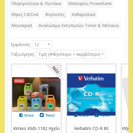
Πληκτρολόγια & Ποντίκια
Μπαταρίες-Powerbank
Θήκες Cd/Dvd
Φορτιστές
Καθαριστικά
Mousepad
Αναλώσιμα Εκτυπωτών Toner & Μελανια
Εμφάνιση:
12
Ταξινόμηση:
Τιμή (Φθηνότερο > Ακριβότερο)
Νέο
Share
Tweet
Share
Tweet
Kimiso KMS-1182 Ηχείο
Verbatim CD-R 80
Θήκε