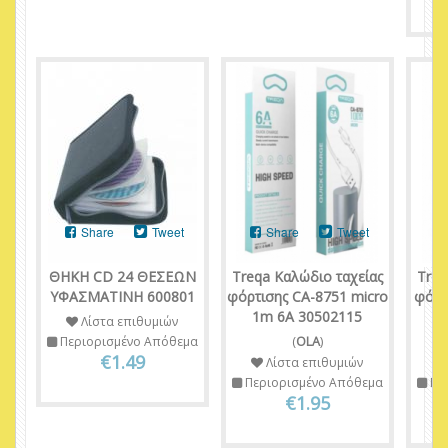
Share
Tweet
Share
Tweet
ΘΗΚΗ CD 24 ΘΕΣΕΩΝ
Treqa Καλώδιο ταχείας
Treq
ΥΦΑΣΜΑΤΙΝΗ 600801
φόρτισης CA-8751 micro
φόρτ
1m 6A 30502115
c 
Λίστα επιθυμιών
Περιορισμένο Απόθεμα
(
OLA
)
€1.49
Λίστα επιθυμιών
Περιορισμένο Απόθεμα
Πε
€1.95