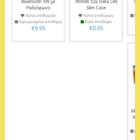
Bluetooth 5W με
700MB 52x Data Life
sl
Ραδιόφωνο
Slim Case
Λίστα επιθυμιών
Λίστα επιθυμιών
Πε
Περιορισμένο Απόθεμα
Καλό Απόθεμα
€9.95
€0.95
Μπατ
6LR
Πε