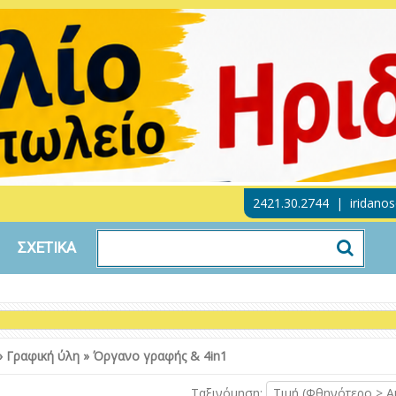
2421.30.2744
|
iridano
ΣΧΕΤΙΚΑ
»
Γραφική ύλη
»
Όργανο γραφής & 4in1
Ταξινόμηση:
Τιμή (Φθηνότερο > Α