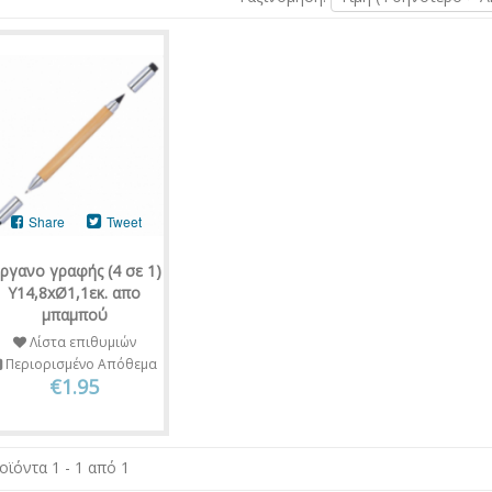
Share
Tweet
ργανο γραφής (4 σε 1)
Υ14,8xØ1,1εκ. απο
μπαμπού
Λίστα επιθυμιών
Περιορισμένο Απόθεμα
€1.95
οϊόντα 1 - 1 από 1