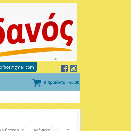
soffice@gmail.com
0 προϊόντα - €0.00
κριβότερο)
Εμφάνιση:
12