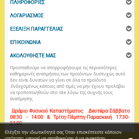
ΠΛΗΡΟΦΟΡΙΕΣ
ΛΟΓΑΡΙΑΣΜΟΣ
ΕΞΕΛΙΞΗ ΠΑΡΑΓΓΕΛΙΑΣ
ΕΠΙΚΟΙΝΩΝΙΑ
ΑΚΟΛΟΥΘΗΣΤΕ ΜΑΣ
Προσπαθούμε να απορροφήσουμε τις περισσότερες
καθημερινές ανατιμήσεις των προϊόντων δυστυχώς αυτό
δεν είναι δυνατών να γίνει σε όλα τα προϊόντα
.
Ενδεχομένως κάποιες από τιμές να μην έχουν προλάβει
να τροποποιηθούν στο
site
λόγω της συχνής τους
ανατίμησης
Ωράριο
Φυσικού
Κ
αταστήματος
Δευτέρα-Σάββατο
08:30 - 14:00 & Τρίτη-Πέμπτη-Παρασκευή 17:30-
21:00
Ελέγξτε την ιδιωτικότητά σας Όταν επισκέπτεστε κάποιον
ιστότοπο, μπορεί να αποθηκεύσει ή να ανακτήσει