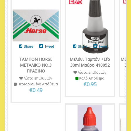
Share
Tweet
Share
Tweet
ΤΑΜΠΟΝ HORSE
Μελάνι Ταμπόν +Efo
ΜΕΛ
ΜΕΤΑΛΙΚΟ ΝΟ.3
30ml Μαύρο 410052
30
ΠΡΑΣΙΝΟ
Λίστα επιθυμιών
Λίστα επιθυμιών
Καλό Απόθεμα
€0.95
Περιορισμένο Απόθεμα
€0.49