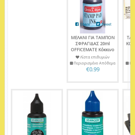
Share
Tweet
ΜΕΛΑΝΙ ΓΙΑ ΤΑΜΠΟΝ
ΤΑΜ
ΣΦΡΑΓΙΔΑΣ 20ml
KOS
OFFICEMATE Κόκκινο
Λίστα επιθυμιών
Περιορισμένο Απόθεμα
Πε
€0.99