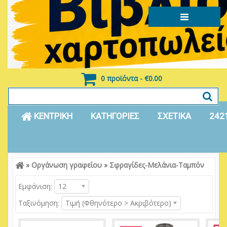
0 προϊόντα - €0.00
ΚΕΝΤΡΙΚΗ
ΚΑΤΗΓΟΡΙΕΣ
ΣΧΕΤΙΚΑ
242
»
Οργάνωση γραφείου
»
Σφραγίδες-Μελάνια-Ταμπόν
Είσοδος
Εγγραφή
Εμφάνιση:
12
Ταξινόμηση:
Τιμή (Φθηνότερο > Ακριβότερο)