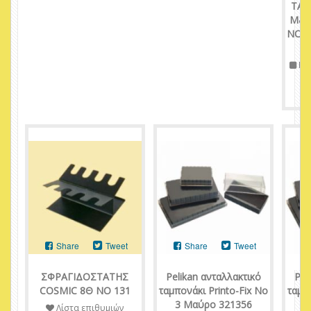
ΤΑΜ
M&G
ΝΟ 2
Πε
Share
Tweet
Share
Tweet
ΣΦΡΑΓΙΔΟΣΤΑΤΗΣ
Pelikan ανταλλακτικό
Pel
COSMIC 8Θ ΝΟ 131
ταμπονάκι Printo-Fix No
ταμπ
3 Μαύρο 321356
1
Λίστα επιθυμιών