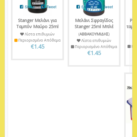
Share
Tweet
Share
Tweet
Stanger Μελάνι για
Μελάνι Σφραγίδος
Pel
Ταμπόν Μαύρο 25ml
Stanger 25ml Μπλέ
ταμπ
2
Λίστα επιθυμιών
(
ΑΒΒΑΚΟΥΜΙΔΗΣ
)
Περιορισμένο Απόθεμα
Λίστα επιθυμιών
€1.45
Πε
Περιορισμένο Απόθεμα
€1.45