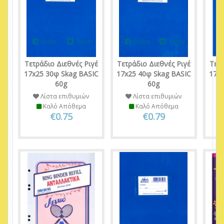
Share
Tweet
Share
Tweet
Τετράδιο Διεθνές Ριγέ
Τετράδιο Διεθνές Ριγέ
Τετρ
17x25 30φ Skag BASIC
17x25 40φ Skag BASIC
17x2
60g
60g
Λίστα επιθυμιών
Λίστα επιθυμιών
Καλό Απόθεμα
Καλό Απόθεμα
€0.75
€0.79