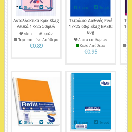
Share
Tweet
Share
Tweet
Ανταλλακτικά Κρικ Skag
Τετράδιο Διεθνές Ριγέ
ΤΕΤ
Λευκά 17x25 50φυλ
17x25 60φ Skag BASIC
17Χ
60g
Λίστα επιθυμιών
Περιορισμένο Απόθεμα
Λίστα επιθυμιών
€0.89
Καλό Απόθεμα
Πε
€0.95
Share
Tweet
Share
Tweet