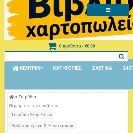
0 προϊόντα - €0.00
ΚΕΝΤΡΙΚΗ
ΚΑΤΗΓΟΡΙΕΣ
ΣΧΕΤΙΚΑ
242
»
Τετράδια
Είσοδος
Εγγραφή
Περιορίστε την αναζήτηση
Τετράδια Skag Ειδικά
Βιβλιοδετημένα & Flexi τετράδια