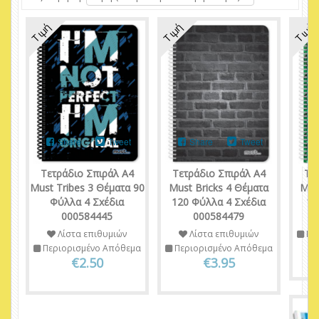
Τιμή
Τιμή
Τιμή
Share
Tweet
Share
Tweet
Τετράδιο Σπιράλ Α4
Τετράδιο Σπιράλ Α4
Τε
Must Tribes 3 Θέματα 90
Must Bricks 4 Θέματα
Mus
Φύλλα 4 Σxέδια
120 Φύλλα 4 Σxέδια
12
000584445
000584479
Λίστα επιθυμιών
Λίστα επιθυμιών
Πε
Περιορισμένο Απόθεμα
Περιορισμένο Απόθεμα
€2.50
€3.95