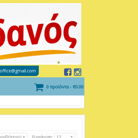
soffice@gmail.com
0 προϊόντα - €0.00
κριβότερο)
Εμφάνιση:
12