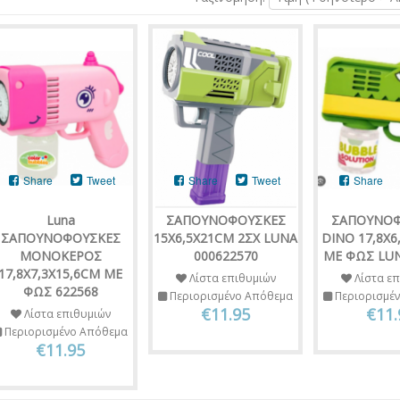
Share
Tweet
Share
Tweet
Share
Luna
ΣΑΠΟΥΝΟΦΟΥΣΚΕΣ
ΣΑΠΟΥΝΟΦ
ΣΑΠΟΥΝΟΦΟΥΣΚΕΣ
15Χ6,5Χ21CM 2ΣΧ LUNA
DINO 17,8Χ6
ΜΟNΟΚΕΡΟΣ
000622570
ΜΕ ΦΩΣ LUN
17,8Χ7,3Χ15,6CM ΜΕ
Λίστα επιθυμιών
Λίστα επ
ΦΩΣ 622568
Περιορισμένο Απόθεμα
Περιορισμέ
€11.95
€11.
Λίστα επιθυμιών
Περιορισμένο Απόθεμα
€11.95