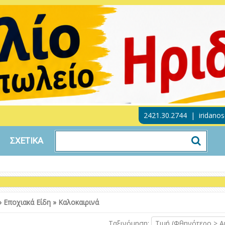
2421.30.2744
|
iridano
ΣΧΕΤΙΚΑ
»
Εποχιακά Είδη
»
Καλοκαιρινά
Ταξινόμηση:
Τιμή (Φθηνότερο > Α