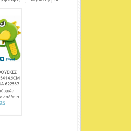
Tweet
ΟΥΣΚΕΣ
,5Χ14,9CM
A 622567
ιθυμιών
νο Απόθεμα
95