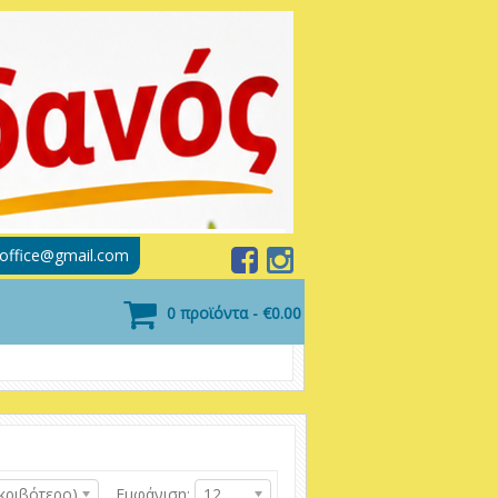
soffice@gmail.com
0 προϊόντα - €0.00
κριβότερο)
Εμφάνιση:
12