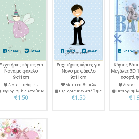
Share
Tweet
Share
Tweet
Share
Ευχετήριες κάρτες για
Ευχετήριες κάρτες για
Κάρτες Βάπτ
Νονά με φάκελο
Νονο με φάκελο
Μεγάλες 3D 1
9x11cm
9x11cm
ασορτί 
Λίστα επιθυμιών
Λίστα επιθυμιών
Λίστα επ
Περιορισμένο Απόθεμα
Περιορισμένο Απόθεμα
Περιορισμέ
€1.50
€1.50
€1.