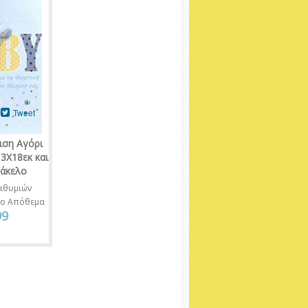
Tweet
ιση Αγόρι
3Χ18εκ και
φάκελο
ιθυμιών
νο Απόθεμα
99