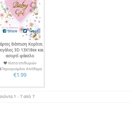
Share
Tweet
άρτες Βάπτιση Κορίτσι
εγάλες 3D 13Χ18εκ και
ασορτί φάκελο
Λίστα επιθυμιών
Περιορισμένο Απόθεμα
€1.99
οϊόντα 1 - 7 από 7