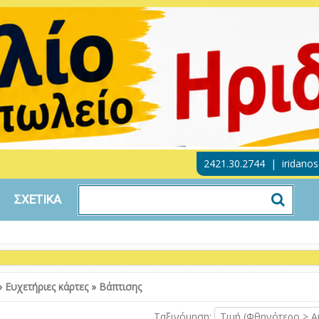
2421.30.2744
|
iridano
ΣΧΕΤΙΚΑ
»
Ευχετήριες κάρτες
»
Βάπτισης
Ταξινόμηση:
Τιμή (Φθηνότερο > Α