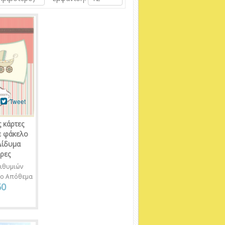
Tweet
 κάρτες
ε φάκελο
Δίδυμα
ρες
ιθυμιών
νο Απόθεμα
50