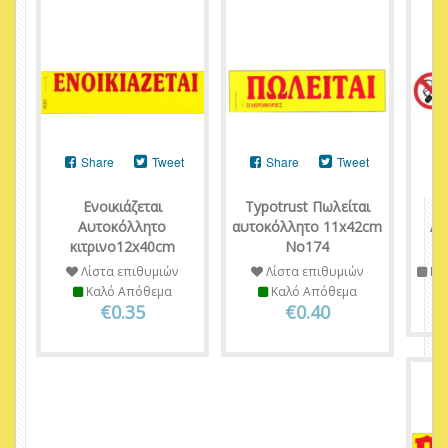
Share
Tweet
Share
Tweet
Ενοικιάζεται
Τypotrust Πωλείται
Αυτοκόλλητο
αυτοκόλλητο 11x42cm
Αυ
κιτρινο12x40cm
Νο174
Λίστα επιθυμιών
Λίστα επιθυμιών
Πε
Καλό Απόθεμα
Καλό Απόθεμα
€0.35
€0.40