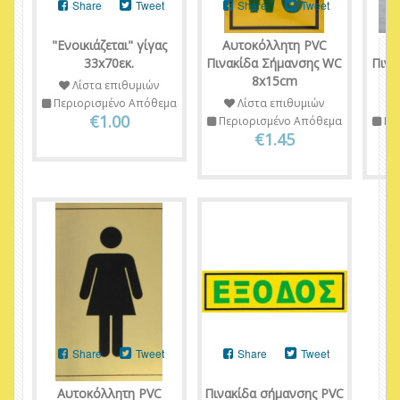
Share
Tweet
Share
Tweet
"Ενοικιάζεται" γίγας
Αυτοκόλλητη PVC
Α
33x70εκ.
Πινακίδα Σήμανσης WC
Πινα
8x15cm
Α
Λίστα επιθυμιών
Περιορισμένο Απόθεμα
Λίστα επιθυμιών
€1.00
Περιορισμένο Απόθεμα
Πε
€1.45
Share
Tweet
Share
Tweet
Αυτοκόλλητη PVC
Πινακίδα σήμανσης PVC