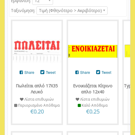
Εμφάνιση:
12
Ταξινόμηση:
Τιμή (Φθηνότερο > Ακριβότερο)
Share
Tweet
Share
Tweet
Πωλείται απλό 17Χ35
Ενοικιάζεται Κίτρινο
Τypot
Λευκό
απλο 12x40
1
Λίστα επιθυμιών
Λίστα επιθυμιών
Περιορισμένο Απόθεμα
Καλό Απόθεμα
€0.20
€0.25