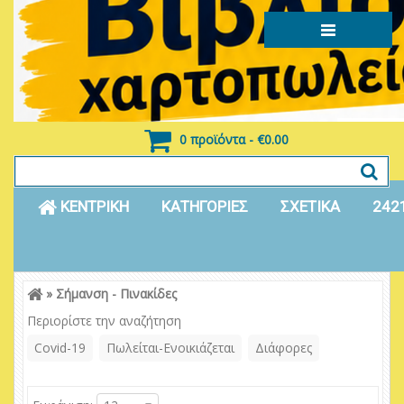
0 προϊόντα - €0.00
ΚΕΝΤΡΙΚΗ
ΚΑΤΗΓΟΡΙΕΣ
ΣΧΕΤΙΚΑ
242
»
Σήμανση - Πινακίδες
Είσοδος
Εγγραφή
Περιορίστε την αναζήτηση
Covid-19
Πωλείται-Ενοικιάζεται
Διάφορες