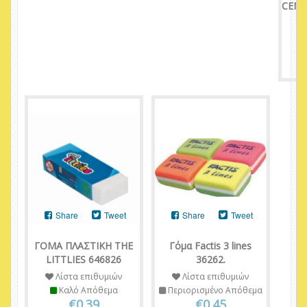
CENT
Share
Tweet
Share
Tweet
ΓΟΜΑ ΠΛΑΣΤΙΚΗ THE
Γόμα Factis 3 lines
LITTLIES 646826
36262.
Λίστα επιθυμιών
Λίστα επιθυμιών
Καλό Απόθεμα
Περιορισμένο Απόθεμα
€0.39
€0.45