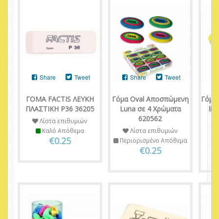
Share
Tweet
Share
Tweet
ΓΟΜΑ FACTIS ΛΕΥΚΗ
Γόμα Oval Αποσπώμενη
Γόμα
ΠΛΑΣΤΙΚΗ P36 36205
Luna σε 4 Χρώματα
lit
620562
Λίστα επιθυμιών
Καλό Απόθεμα
Λίστα επιθυμιών
€0.25
Περιορισμένο Απόθεμα
€0.25