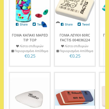
Share
Tweet
Share
Tweet
ΓΟΜΑ ΚΑΠΑΚΙ MAPED
ΓΟΜΑ ΛΕΥΚΗ 60RC
ΓΟ
TIP TOP
FACTIS 004036224
L
Λίστα επιθυμιών
Λίστα επιθυμιών
Περιορισμένο Απόθεμα
Περιορισμένο Απόθεμα
€0.25
€0.25