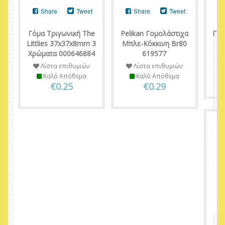
Share
Tweet
Share
Tweet
Γόμα Τριγωνική The
Pelikan Γομολάστιχα
ΓΟΜ
Littlies 37x37x8mm 3
Μπλε-Κόκκινη Br80
Χρώματα 000646884
619577
Λίστα επιθυμιών
Λίστα επιθυμιών
Καλό Απόθεμα
Καλό Απόθεμα
€0.25
€0.29