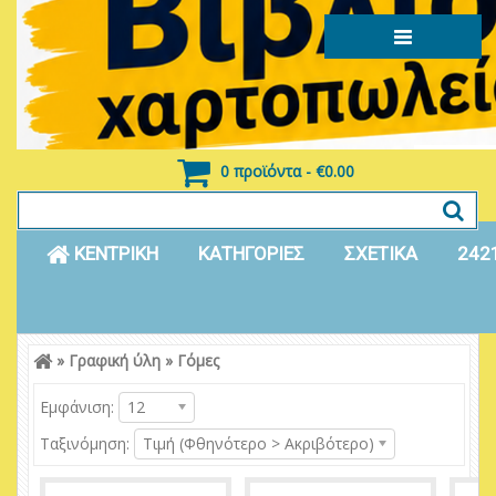
0 προϊόντα - €0.00
ΚΕΝΤΡΙΚΗ
ΚΑΤΗΓΟΡΙΕΣ
ΣΧΕΤΙΚΑ
242
»
Γραφική ύλη
»
Γόμες
Είσοδος
Εγγραφή
Εμφάνιση:
12
Ταξινόμηση:
Τιμή (Φθηνότερο > Ακριβότερο)