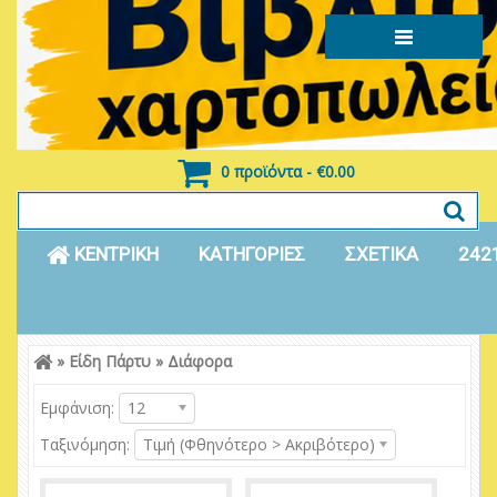
0 προϊόντα - €0.00
ΚΕΝΤΡΙΚΗ
ΚΑΤΗΓΟΡΙΕΣ
ΣΧΕΤΙΚΑ
242
»
Είδη Πάρτυ
»
Διάφορα
Είσοδος
Εγγραφή
Εμφάνιση:
12
Ταξινόμηση:
Τιμή (Φθηνότερο > Ακριβότερο)