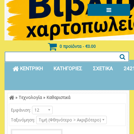
0 προϊόντα - €0.00
ΚΕΝΤΡΙΚΗ
ΚΑΤΗΓΟΡΙΕΣ
ΣΧΕΤΙΚΑ
242
»
Τεχνολογία
»
Καθαριστικά
Είσοδος
Εγγραφή
Εμφάνιση:
12
Ταξινόμηση:
Τιμή (Φθηνότερο > Ακριβότερο)