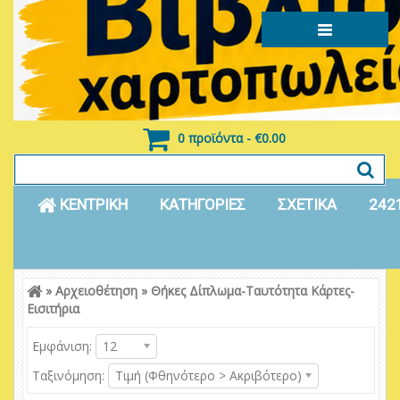
0 προϊόντα - €0.00
ΚΕΝΤΡΙΚΗ
ΚΑΤΗΓΟΡΙΕΣ
ΣΧΕΤΙΚΑ
242
»
Αρχειοθέτηση
»
Θήκες Δίπλωμα-Ταυτότητα Κάρτες-
Είσοδος
Εγγραφή
Εισιτήρια
Εμφάνιση:
12
Ταξινόμηση:
Τιμή (Φθηνότερο > Ακριβότερο)