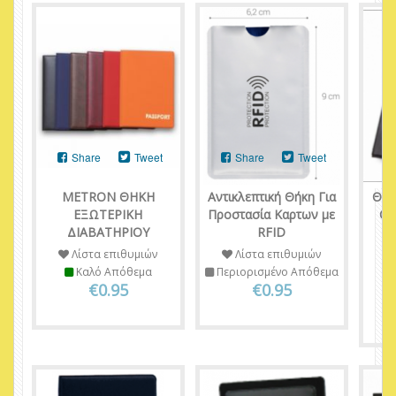
Share
Tweet
Share
Tweet
METRON ΘΗΚΗ
Αντικλεπτική Θήκη Για
Θήκ
ΕΞΩΤΕΡΙΚΗ
Προστασία Καρτων με
Οδ
ΔΙΑΒΑΤΗΡΙΟΥ
RFID
Κ
Λίστα επιθυμιών
Λίστα επιθυμιών
Καλό Απόθεμα
Περιορισμένο Απόθεμα
€0.95
€0.95