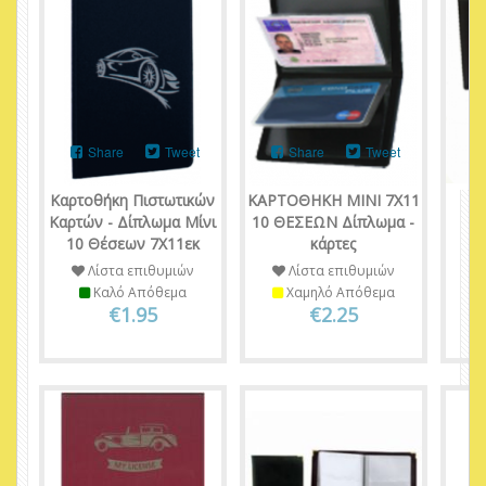
Share
Tweet
Share
Tweet
Καρτοθήκη Πιστωτικών
ΚΑΡΤΟΘΗΚΗ ΜΙΝΙ 7X11
Θή
Καρτών - Δίπλωμα Μίνι
10 ΘΕΣΕΩΝ Δίπλωμα -
Τ
10 Θέσεων 7Χ11εκ
κάρτες
Ει
Λίστα επιθυμιών
Λίστα επιθυμιών
Καλό Απόθεμα
Χαμηλό Απόθεμα
€1.95
€2.25