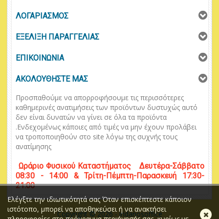
ΛΟΓΑΡΙΑΣΜΟΣ
ΕΞΕΛΙΞΗ ΠΑΡΑΓΓΕΛΙΑΣ
ΕΠΙΚΟΙΝΩΝΙΑ
ΑΚΟΛΟΥΘΗΣΤΕ ΜΑΣ
Προσπαθούμε να απορροφήσουμε τις περισσότερες
καθημερινές ανατιμήσεις των προϊόντων δυστυχώς αυτό
δεν είναι δυνατών να γίνει σε όλα τα προϊόντα
.
Ενδεχομένως κάποιες από τιμές να μην έχουν προλάβει
να τροποποιηθούν στο
site
λόγω της συχνής τους
ανατίμησης
Ωράριο
Φυσικού
Κ
αταστήματος
Δευτέρα-Σάββατο
08:30 - 14:00 & Τρίτη-Πέμπτη-Παρασκευή 17:30-
21:00
Ελέγξτε την ιδιωτικότητά σας Όταν επισκέπτεστε κάποιον
ιστότοπο, μπορεί να αποθηκεύσει ή να ανακτήσει
Κλ
Copyright © 2026 - iridanosoffice
πληροφορίες στο πρόγραμμα περιήγησής σας, κυρίως με