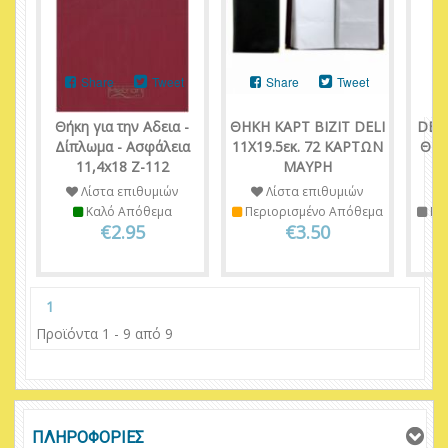
Share
Tweet
Share
Tweet
Θήκη για την Αδεια -
ΘΗΚΗ ΚΑΡΤ ΒΙΖΙΤ DELI
DEL
Δίπλωμα - Ασφάλεια
11Χ19.5εκ. 72 ΚΑΡΤΩΝ
ΘΕΣ
11,4x18 Z-112
ΜΑΥΡΗ
Λίστα επιθυμιών
Λίστα επιθυμιών
Καλό Απόθεμα
Περιορισμένο Απόθεμα
Πε
€2.95
€3.50
1
Προϊόντα 1 - 9 από 9
ΠΛΗΡΟΦΟΡΙΕΣ