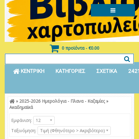
0 προϊόντα - €0.00
ΚΕΝΤΡΙΚΗ
ΚΑΤΗΓΟΡΙΕΣ
ΣΧΕΤΙΚΑ
242
»
2025-2026 Ημερολόγια - Πλανα - Καζαμίες
»
Είσοδος
Εγγραφή
Ακαδημαϊκά
Εμφάνιση:
12
Ταξινόμηση:
Τιμή (Φθηνότερο > Ακριβότερο)