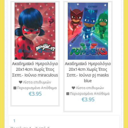
Share
Tweet
Share
Tweet
Ακαδημαϊκό Ημερολόγιο
Ακαδημαϊκό Ημερολόγιο
20x14cm Χωρίς Έτος
20x14cm Χωρίς Έτος
Σεπτ.- Ιούνιο miraculous
Σεπτ.- Ιούνιο pj masks
blue
Λίστα επιθυμιών
Περιορισμένο Απόθεμα
Λίστα επιθυμιών
€3.95
Περιορισμένο Απόθεμα
€3.95
1