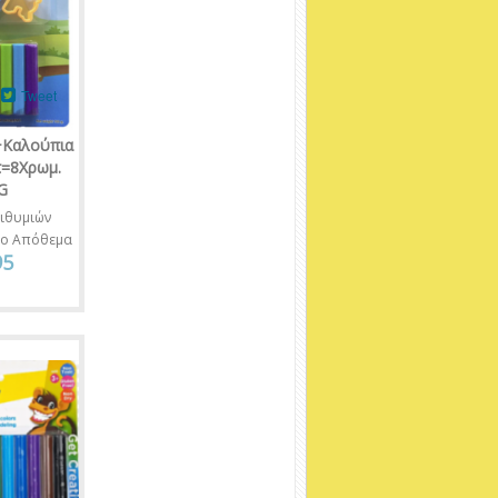
Tweet
+Καλούπια
τ=8Χρωμ.
G
ιθυμιών
νο Απόθεμα
95