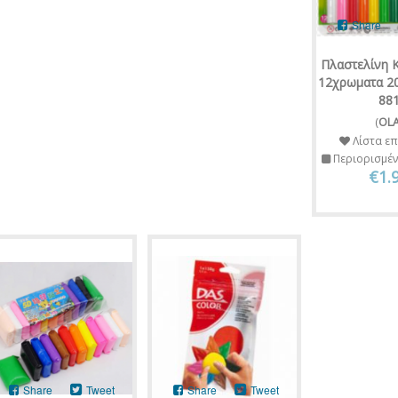
Share
Πλαστελίνη 
12χρωματα 20
88
(
OL
Λίστα επ
Περιορισμέ
€1.
Share
Tweet
Share
Tweet