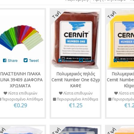
Τιμή
Τιμή
Share
Tweet
Share
Tweet
Share
ΠΛΑΣΤΕΛΙΝΗ ΠΛΑΚΑ
Πολυμερικός πηλός
Πολυμερικ
LUNA 39409 ΔΙΑΦΟΡΑ
Cernit Number One 62γρ
Cernit Numbe
ΧΡΩΜΑΤΑ
ΚΑΦΕ
Κίτρι
Λίστα επιθυμιών
Λίστα επιθυμιών
Λίστα επ
Περιορισμένο Απόθεμα
Περιορισμένο Απόθεμα
Περιορισμέ
€0.29
€1.25
€1.
ιμή
Τιμή
Τιμή