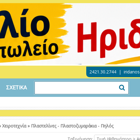
2421.30.2744
|
iridano
ΣΧΕΤΙΚΑ
»
Χειροτεχνία
»
Πλαστελίνες - Πλαστοζυμαράκια - Πηλός
Ταξινόμηση:
Τιμή (Φθηνότερο > Α