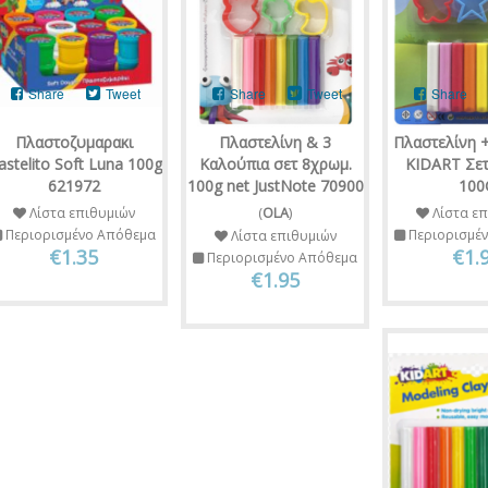
Share
Tweet
Share
Tweet
Share
Πλαστοζυμαρακι
Πλαστελίνη & 3
Πλαστελίνη 
astelito Soft Luna 100g
Καλούπια σετ 8χρωμ.
KIDART Σε
621972
100g net JustNote 70900
100
Λίστα επιθυμιών
(
OLA
)
Λίστα επ
Περιορισμένο Απόθεμα
Περιορισμέ
Λίστα επιθυμιών
€1.35
€1.
Περιορισμένο Απόθεμα
€1.95