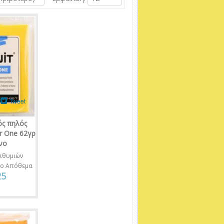
Tweet
ός πηλός
r One 62γρ
νο
ιθυμιών
νο Απόθεμα
25