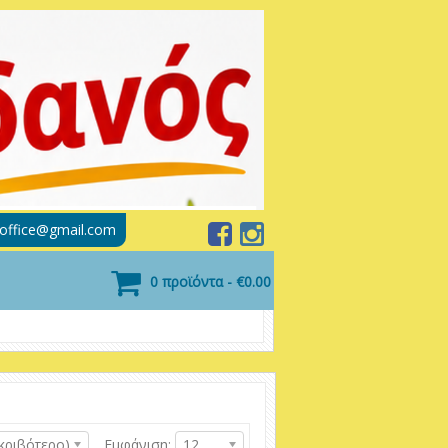
soffice@gmail.com
0 προϊόντα - €0.00
κριβότερο)
Εμφάνιση:
12