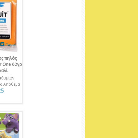
Tweet
ός πηλός
r One 62γρ
καλί
ιθυμιών
νο Απόθεμα
25