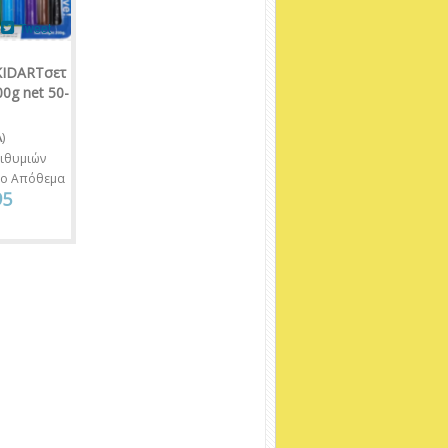
Tweet
KIDARTσετ
0g net 50-
1
A
)
ιθυμιών
νο Απόθεμα
95