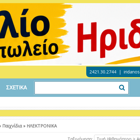
2421.30.2744
|
iridano
ΣΧΕΤΙΚΑ
»
Παιχνίδια
»
ΗΛΕΚΤΡΟΝΙΚΑ
Ταξινόμηση:
Τιμή (Φθηνότερο > Α