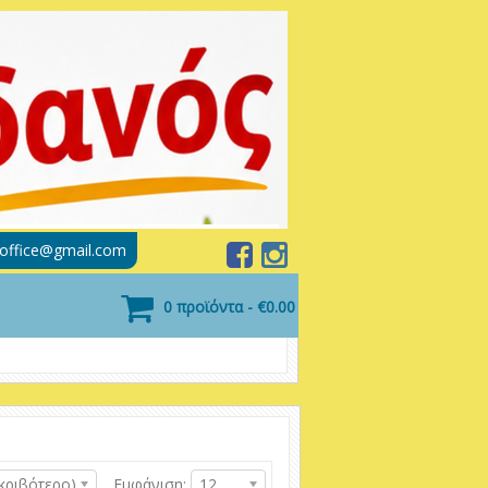
soffice@gmail.com
0 προϊόντα - €0.00
κριβότερο)
Εμφάνιση:
12