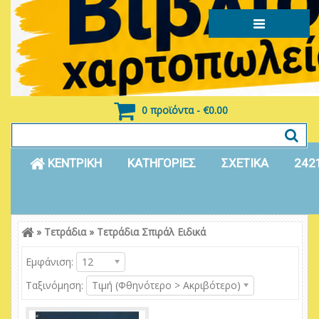
0 προϊόντα - €0.00
ΚΕΝΤΡΙΚΗ
ΚΑΤΗΓΟΡΙΕΣ
ΣΧΕΤΙΚΑ
242
»
Τετράδια
»
Τετράδια Σπιράλ Ειδικά
Είσοδος
Εγγραφή
Εμφάνιση:
12
Ταξινόμηση:
Τιμή (Φθηνότερο > Ακριβότερο)