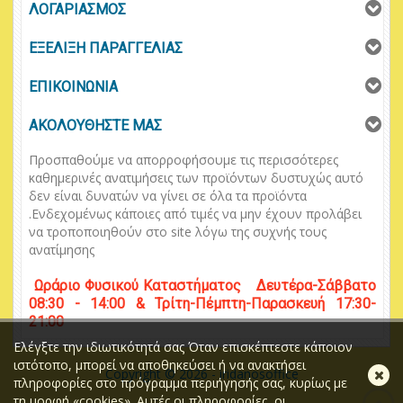
ΛΟΓΑΡΙΑΣΜΟΣ
ΕΞΕΛΙΞΗ ΠΑΡΑΓΓΕΛΙΑΣ
ΕΠΙΚΟΙΝΩΝΙΑ
ΑΚΟΛΟΥΘΗΣΤΕ ΜΑΣ
Προσπαθούμε να απορροφήσουμε τις περισσότερες
καθημερινές ανατιμήσεις των προϊόντων δυστυχώς αυτό
δεν είναι δυνατών να γίνει σε όλα τα προϊόντα
.
Ενδεχομένως κάποιες από τιμές να μην έχουν προλάβει
να τροποποιηθούν στο
site
λόγω της συχνής τους
ανατίμησης
Ωράριο
Φυσικού
Κ
αταστήματος
Δευτέρα-Σάββατο
08:30 - 14:00 & Τρίτη-Πέμπτη-Παρασκευή 17:30-
21:00
Ελέγξτε την ιδιωτικότητά σας Όταν επισκέπτεστε κάποιον
ιστότοπο, μπορεί να αποθηκεύσει ή να ανακτήσει
Κλ
Copyright © 2026 - iridanosoffice
πληροφορίες στο πρόγραμμα περιήγησής σας, κυρίως με
τη μορφή «cookies». Αυτές οι πληροφορίες, οι