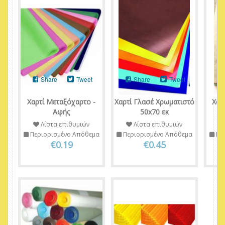
Share
Tweet
Share
Tweet
Χαρτί Μεταξόχαρτο -
Χαρτί Γλασέ Χρωματιστό
Χαρ
Αφής
50x70 εκ
Λίστα επιθυμιών
Λίστα επιθυμιών
Περιορισμένο Απόθεμα
Περιορισμένο Απόθεμα
Πε
€0.19
€0.45