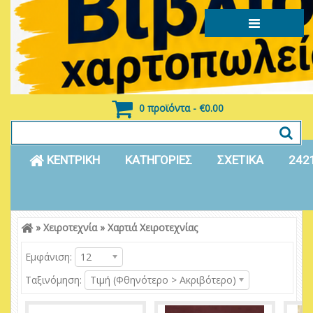
0 προϊόντα - €0.00
ΚΕΝΤΡΙΚΗ
ΚΑΤΗΓΟΡΙΕΣ
ΣΧΕΤΙΚΑ
242
»
Χειροτεχνία
»
Χαρτιά Χειροτεχνίας
Είσοδος
Εγγραφή
Εμφάνιση:
12
Ταξινόμηση:
Τιμή (Φθηνότερο > Ακριβότερο)