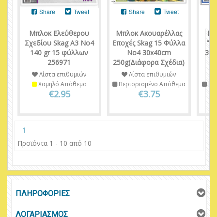
Share
Tweet
Share
Tweet
Μπλοκ Ελεύθερου
Μπλοκ Ακουαρέλλας
Μπ
Σχεδίου Skag Α3 No4
Εποχές Skag 15 Φύλλα
"Ε
140 gr 15 φύλλων
No4 30x40cm
35x
256971
250g(Διάφορα Σχέδια)
Λίστα επιθυμιών
Λίστα επιθυμιών
Χαμηλό Απόθεμα
Περιορισμένο Απόθεμα
Πε
€2.95
€3.75
1
Προϊόντα 1 - 10 από 10
ΠΛΗΡΟΦΟΡΙΕΣ
ΛΟΓΑΡΙΑΣΜΟΣ