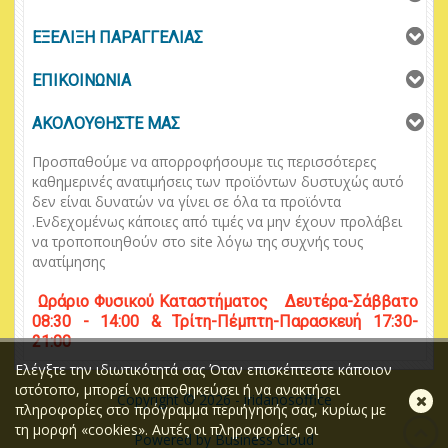
ΕΞΕΛΙΞΗ ΠΑΡΑΓΓΕΛΙΑΣ
ΕΠΙΚΟΙΝΩΝΙΑ
ΑΚΟΛΟΥΘΗΣΤΕ ΜΑΣ
Προσπαθούμε να απορροφήσουμε τις περισσότερες
καθημερινές ανατιμήσεις των προϊόντων δυστυχώς αυτό
δεν είναι δυνατών να γίνει σε όλα τα προϊόντα
.
Ενδεχομένως κάποιες από τιμές να μην έχουν προλάβει
να τροποποιηθούν στο
site
λόγω της συχνής τους
ανατίμησης
Ωράριο
Φυσικού
Κ
αταστήματος
Δευτέρα-Σάββατο
08:30 - 14:00 & Τρίτη-Πέμπτη-Παρασκευή 17:30-
21:00
Ελέγξτε την ιδιωτικότητά σας Όταν επισκέπτεστε κάποιον
ιστότοπο, μπορεί να αποθηκεύσει ή να ανακτήσει
Κλ
Copyright © 2026 - iridanosoffice
πληροφορίες στο πρόγραμμα περιήγησής σας, κυρίως με
τη μορφή «cookies». Αυτές οι πληροφορίες, οι
Powered by Business Cloud