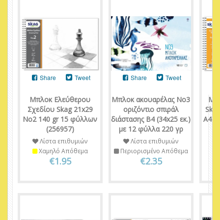
Share
Tweet
Share
Tweet
Μπλοκ Ελεύθερου
Μπλοκ ακουαρέλας Νο3
Μπ
Σχεδίου Skag 21x29
οριζόντιο σπιράλ
Ska
No2 140 gr 15 φύλλων
διάστασης Β4 (34x25 εκ.)
Α4 1
(256957)
με 12 φύλλα 220 γρ
Λίστα επιθυμιών
Λίστα επιθυμιών
Χαμηλό Απόθεμα
Περιορισμένο Απόθεμα
€1.95
€2.35