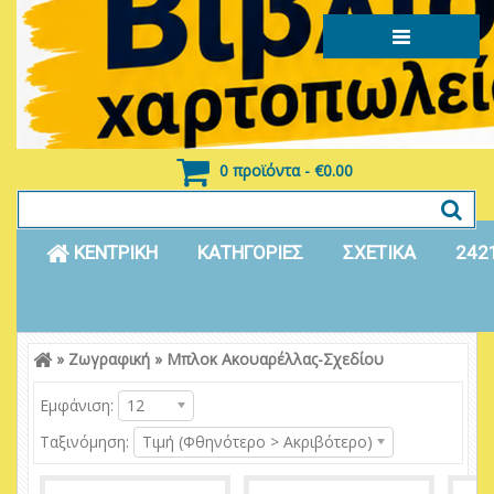
0 προϊόντα - €0.00
ΚΕΝΤΡΙΚΗ
ΚΑΤΗΓΟΡΙΕΣ
ΣΧΕΤΙΚΑ
242
»
Ζωγραφική
»
Μπλοκ Ακουαρέλλας-Σχεδίου
Είσοδος
Εγγραφή
Εμφάνιση:
12
Ταξινόμηση:
Τιμή (Φθηνότερο > Ακριβότερο)