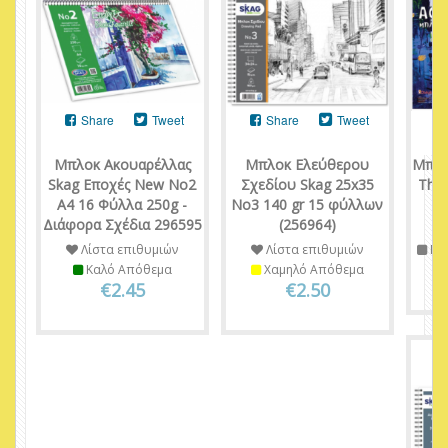
Share
Tweet
Share
Tweet
Μπλοκ Ακουαρέλλας
Μπλοκ Ελεύθερου
Μπλο
Skag Εποχές New Νο2
Σχεδίου Skag 25x35
The 
Α4 16 Φύλλα 250g -
No3 140 gr 15 φύλλων
2
Διάφορα Σχέδια 296595
(256964)
Λίστα επιθυμιών
Λίστα επιθυμιών
Πε
Καλό Απόθεμα
Χαμηλό Απόθεμα
€2.45
€2.50