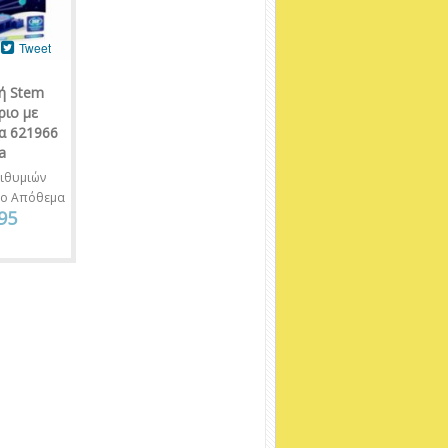
Tweet
ή Stem
ριο με
α 621966
a
ιθυμιών
νο Απόθεμα
95