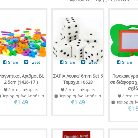
Share
Tweet
Share
Tweet
Share
αγνητικοί Αριθμοί BL
ΖΑΡΙΑ Λευκα16mm Set 6
Πινακάκι γρ
2,5cm (1426-17 )
Τεμαχια 10628
σε διάφορα χ
σχέδ
Λίστα επιθυμιών
Λίστα επιθυμιών
Περιορισμένο Απόθεμα
Περιορισμένο Απόθεμα
Λίστα επ
€1.49
€1.49
Περιορισμέ
€1.