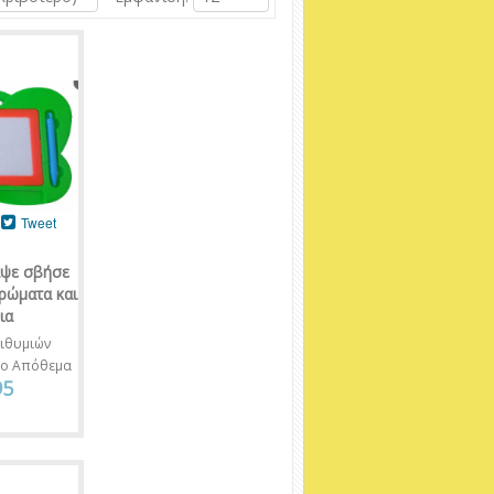
Tweet
άψε σβήσε
ρώματα και
ια
ιθυμιών
νο Απόθεμα
95