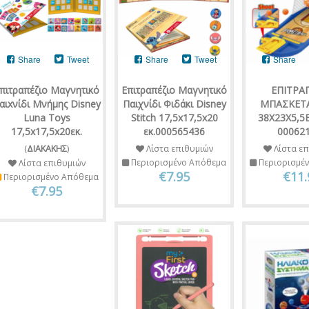
Share
Tweet
Share
Tweet
Share
πιτραπέζιο Μαγνητικό
Επιτραπέζιο Μαγνητικό
ΕΠΙΤΡΑ
αιxνίδι Μνήμης Disney
Παιχνίδι Φιδάκι Disney
ΜΠΑΣΚΕΤΑ
Luna Toys
Stitch 17,5x17,5x20
38X23X5,5
17,5x17,5x20εκ.
εκ.000565436
00062
(
ΔΙΑΚΑΚΗΣ
)
Λίστα επιθυμιών
Λίστα επ
Περιορισμένο Απόθεμα
Περιορισμέ
Λίστα επιθυμιών
€7.95
€11.
Περιορισμένο Απόθεμα
€7.95