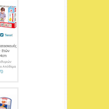
Tweet
Κατασκευές
+ Ετών
x4cm
ιθυμιών
νο Απόθεμα
70