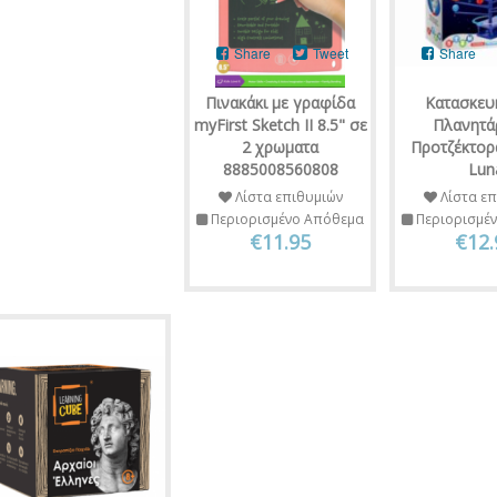
Share
Tweet
Share
Πινακάκι με γραφίδα
Κατασκευ
myFirst Sketch II 8.5" σε
Πλανητά
2 χρωματα
Προτζέκτορ
8885008560808
Lun
Λίστα επιθυμιών
Λίστα επ
Περιορισμένο Απόθεμα
Περιορισμέ
€11.95
€12.