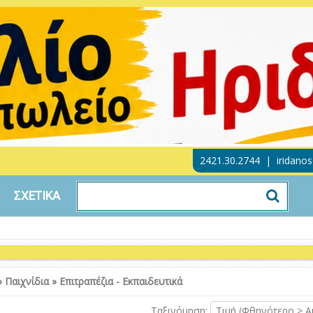
2421.30.2744
|
iridano
ΣΧΕΤΙΚΑ
»
Παιχνίδια
»
Επιτραπέζια - Εκπαιδευτικά
Ταξινόμηση:
Τιμή (Φθηνότερο > Α