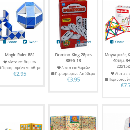
Share
Tweet
Share
Tweet
Share
Magic Ruler 881
Domino King 28pcs
Μαγνητικές 
3896-13
40τεμ. 3
Λίστα επιθυμιών
22x15
Περιορισμένο Απόθεμα
Λίστα επιθυμιών
€2.95
Περιορισμένο Απόθεμα
Λίστα επ
€3.95
Περιορισμέ
€7.