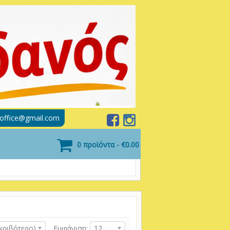
soffice@gmail.com
0 προϊόντα - €0.00
κριβότερο)
Εμφάνιση:
12