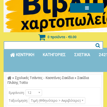
0 προϊόντα - €0.00
ΚΕΝΤΡΙΚΗ
ΚΑΤΗΓΟΡΙΕΣ
ΣΧΕΤΙΚΑ
242
»
Σχολικές Τσάντες - Κασετίνες-Σακίδια
»
Σακίδια
Είσοδος
Εγγραφή
Πλάτης Totto
Εμφάνιση:
12
Ταξινόμηση:
Τιμή (Φθηνότερο > Ακριβότερο)