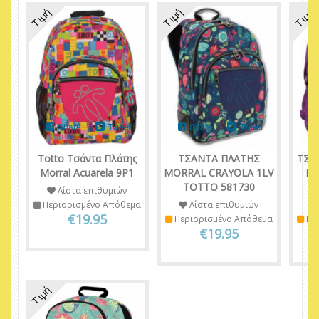
Τιμή
Τιμή
Τιμή
Share
Tweet
Share
Tweet
Totto Τσάντα Πλάτης
ΤΣΑΝΤΑ ΠΛΑΤΗΣ
ΤΣΑ
Morral Acuarela 9P1
MORRAL CRAYOLA 1LV
MO
TOTTO 581730
T
Λίστα επιθυμιών
Περιορισμένο Απόθεμα
Λίστα επιθυμιών
€19.95
Περιορισμένο Απόθεμα
Πε
€19.95
Τιμή