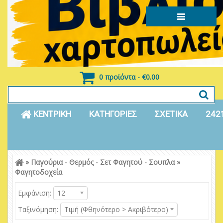
0 προϊόντα - €0.00
ΚΕΝΤΡΙΚΗ
ΚΑΤΗΓΟΡΙΕΣ
ΣΧΕΤΙΚΑ
242
»
Παγούρια - Θερμός - Σετ Φαγητού - Σουπλα
»
Είσοδος
Εγγραφή
Φαγητοδοχεία
Εμφάνιση:
12
Ταξινόμηση:
Τιμή (Φθηνότερο > Ακριβότερο)