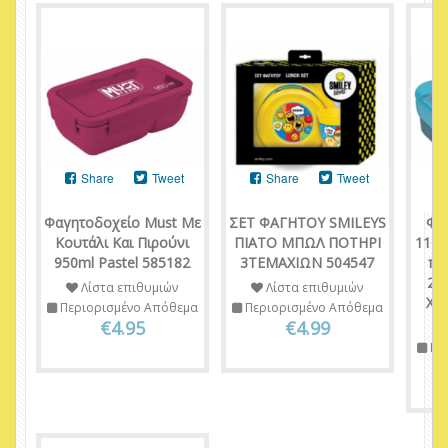
Share
Tweet
Share
Tweet
Φαγητοδοχείο Must Με
ΣΕΤ ΦΑΓΗΤΟΥ SMILEYS
Φα
Κουτάλι Και Πιρούνι
ΠΙΑΤΟ ΜΠΩΛ ΠΟΤΗΡΙ
1100
950ml Pastel 585182
3ΤΕΜΑΧΙΩΝ 504547
πι
21,
Λίστα επιθυμιών
Λίστα επιθυμιών
Χρ
Περιορισμένο Απόθεμα
Περιορισμένο Απόθεμα
€4.95
€4.99
Πε