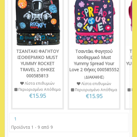
Share
Tweet
Share
Tweet
ΤΣΑΝΤΑΚΙ ΦΑΓΗΤΟΥ
Τσαντάκι Φαγητού
ΤΣ
ΙΣΟΘΕΡΜΙΚΟ MUST
Ισοθερμικό Must
ΙΣ
YUMMY ROCKET
Yummy Spread Your
YUM
TRAVEL 2 ΘΗΚΕΣ
Love 2 Θήκες 000585552
ΘΗ
000585813
(
ΔΙΑΚΑΚΗΣ
)
Λίστα επιθυμιών
Λίστα επιθυμιών
Περιορισμένο Απόθεμα
Περιορισμένο Απόθεμα
Πε
€15.95
€15.95
1
Προϊόντα 1 - 9 από 9