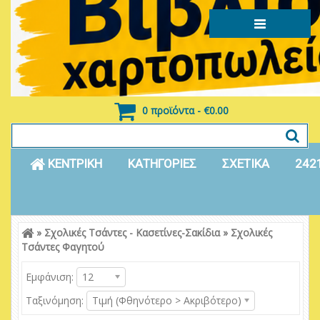
0 προϊόντα - €0.00
ΚΕΝΤΡΙΚΗ
ΚΑΤΗΓΟΡΙΕΣ
ΣΧΕΤΙΚΑ
242
»
Σχολικές Τσάντες - Κασετίνες-Σακίδια
»
Σχολικές
Είσοδος
Εγγραφή
Τσάντες Φαγητού
Εμφάνιση:
12
Ταξινόμηση:
Τιμή (Φθηνότερο > Ακριβότερο)