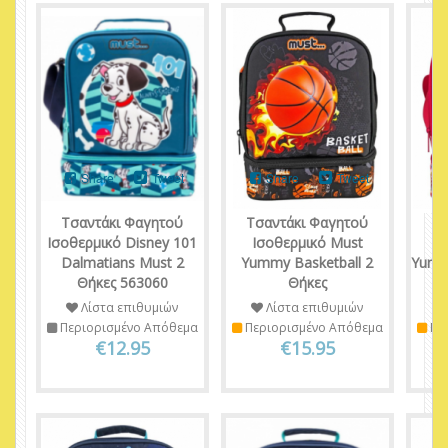
Share
Tweet
Share
Tweet
Τσαντάκι Φαγητού
Τσαντάκι Φαγητού
Τσ
Ισοθερμικό Disney 101
Ισοθερμικό Must
Ι
Dalmatians Must 2
Yummy Basketball 2
Yumm
Θήκες 563060
Θήκες
Λίστα επιθυμιών
Λίστα επιθυμιών
Περιορισμένο Απόθεμα
Περιορισμένο Απόθεμα
Πε
€12.95
€15.95