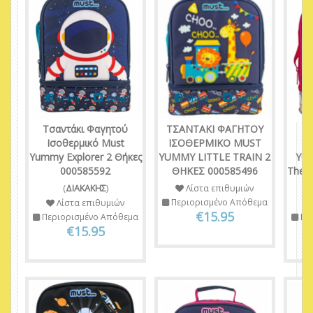
Share
Tweet
Share
Tweet
Τσαντάκι Φαγητού
ΤΣΑΝΤΑΚΙ ΦΑΓΗΤΟΥ
Τσ
Ισοθερμικό Must
ΙΣΟΘΕΡΜΙΚΟ MUST
Ι
Yummy Explorer 2 Θήκες
YUMMY LITTLE TRAIN 2
Yum
000585592
ΘΗΚΕΣ 000585496
The 
(
ΔΙΑΚΑΚΗΣ
)
Λίστα επιθυμιών
Περιορισμένο Απόθεμα
Λίστα επιθυμιών
€15.95
Περιορισμένο Απόθεμα
Πε
€15.95