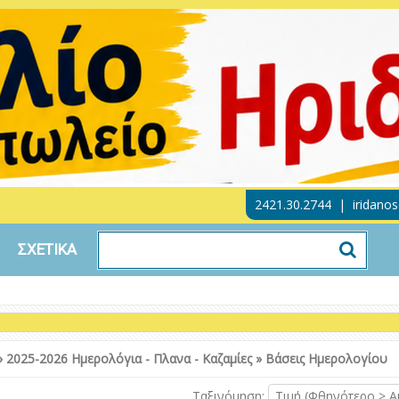
2421.30.2744
|
iridano
ΣΧΕΤΙΚΑ
»
2025-2026 Ημερολόγια - Πλανα - Καζαμίες
»
Βάσεις Ημερολογίου
Ταξινόμηση:
Τιμή (Φθηνότερο > Α