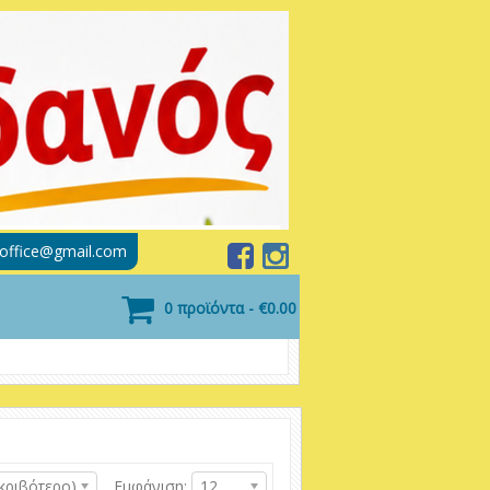
soffice@gmail.com
0 προϊόντα - €0.00
κριβότερο)
Εμφάνιση:
12