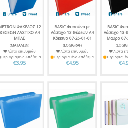
Share
Tweet
Share
Tweet
Share
METRON ΦΑΚΕΛΟΣ 12
BASIC Φυσούνα με
BASIC Φυσ
ΘΕΣΕΩΝ ΛΑΣΤΙΧΟ Α4
Λάστιχο 13 Θέσεων Α4
Λάστιχο 13 
ΜΠΛΕ
Κόκκινο 07-26-01-01
Μαύρο 07-
(
ΜΑΤΑΛΩΝ
)
(
LOGIGRAF
)
(
LOGIG
Λίστα επιθυμιών
Λίστα επιθυμιών
Λίστα επ
Περιορισμένο Απόθεμα
Περιορισμένο Απόθεμα
Περιορισμέ
€3.95
€4.95
€4.