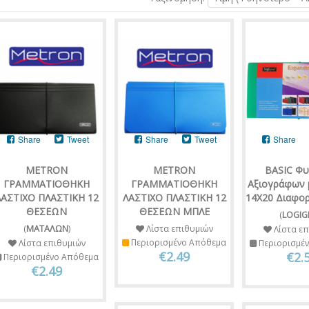
Share
Tweet
Share
Tweet
Share
METRON
METRON
BASIC Φ
ΓΡΑΜΜΑΤΙΟΘΗΚΗ
ΓΡΑΜΜΑΤΙΟΘΗΚΗ
Αξιογράφων 
ΛΑΣΤΙΧΟ ΠΛΑΣΤΙΚΗ 12
ΛΑΣΤΙΧΟ ΠΛΑΣΤΙΚΗ 12
14Χ20 Διαφο
ΘΕΣΕΩΝ
ΘΕΣΕΩΝ ΜΠΛΕ
(
LOGIG
(
ΜΑΤΑΛΩΝ
)
Λίστα επιθυμιών
Λίστα επ
Περιορισμένο Απόθεμα
Λίστα επιθυμιών
Περιορισμέ
€2.49
€2.
Περιορισμένο Απόθεμα
€2.49