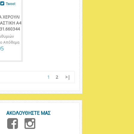
Tweet
Α ΧΕΡΟΥΛΙ
ΛΑΣΤΙΚΗ Α4
31.660344
ιθυμιών
νο Απόθεμα
95
1
2
>|
ΑΚΟΛΟΥΘΗΣΤΕ ΜΑΣ