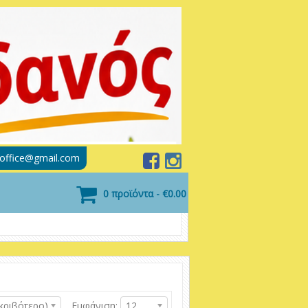
soffice@gmail.com
0 προϊόντα - €0.00
κριβότερο)
Εμφάνιση:
12