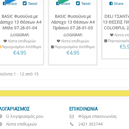
Share
Tweet
Share
Tweet
Share
BASIC Φυσούνα με
BASIC Φυσούνα με
DELI ΤΣΑΝΤ
άστιχο 13 Θέσεων Α4
Λάστιχο 13 Θέσεων Α4
13 ΘΕΣΕΙΣ Π
Μπλε 07-26-01-04
Πράσινο 07-26-01-03
COLORFUL 2
(
LOGIGRAF
)
(
LOGIGRAF
)
Λίστα επ
Περιορισμέ
Λίστα επιθυμιών
Λίστα επιθυμιών
€5.
Περιορισμένο Απόθεμα
Περιορισμένο Απόθεμα
€4.95
€4.95
οϊόντα 1 - 12 από 15
ΛΟΓΑΡΙΑΣΜΟΣ
ΕΠΙΚΟΙΝΩΝΙΑ
Ο λογαριασμός μου
Φόρμα επικοινωνίας
Λίστα επιθυμιών
2421 302744