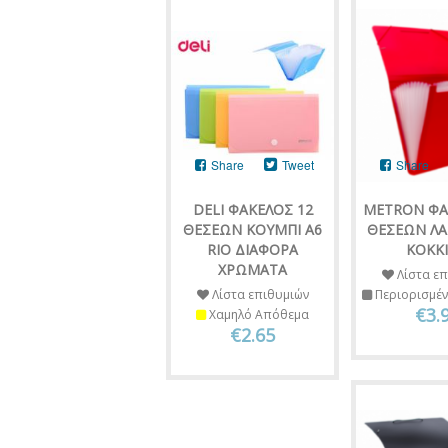
Share
Tweet
Share
DELI ΦΑΚΕΛΟΣ 12
METRON ΦΑ
ΘΕΣΕΩΝ ΚΟΥΜΠΙ Α6
ΘΕΣΕΩΝ ΛΑ
RIO ΔΙΑΦΟΡΑ
ΚΟΚΚ
ΧΡΩΜΑΤΑ
Λίστα επ
Λίστα επιθυμιών
Περιορισμέ
€3.
Χαμηλό Απόθεμα
€2.65