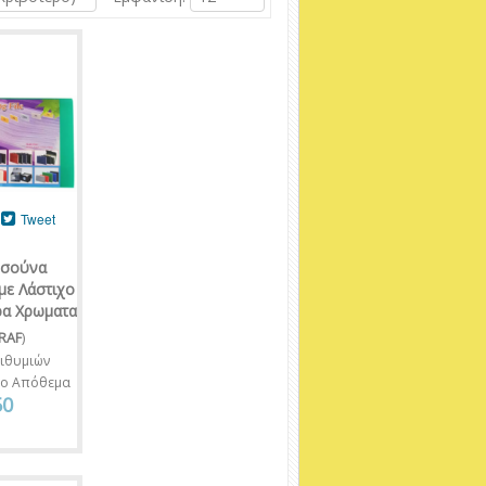
Tweet
υσούνα
με Λάστιχο
ρα Χρωματα
RAF
)
ιθυμιών
νο Απόθεμα
50