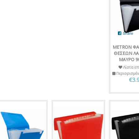
Share
METRON ΦΑ
ΘΕΣΕΩΝ ΛΑ
ΜΑΥΡΟ 90
Λίστα επ
Περιορισμέ
€3.