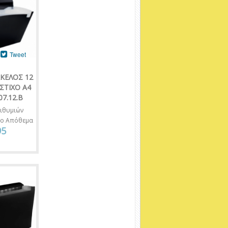
Tweet
ΚΕΛΟΣ 12
ΣΤΙΧΟ Α4
7.12.B
ιθυμιών
νο Απόθεμα
95