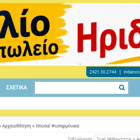
2421.30.2744
|
iridano
ΣΧΕΤΙΚΑ
»
Αρχειοθέτηση
»
Ντοσιέ Φυσαρμόνικα
Ταξινόμηση:
Τιμή (Φθηνότερο > Α