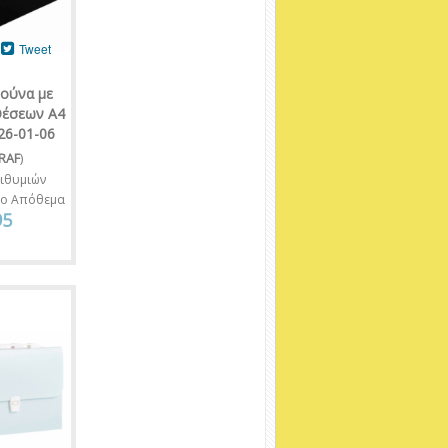
Tweet
ούνα με
Θέσεων Α4
26-01-06
RAF
)
ιθυμιών
νο Απόθεμα
95