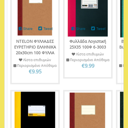
Share
Tweet
Share
Tweet
NTELON ΦΥΛΛΑΔΕΣ
Φυλλάδα Λογιστική
ΒΙ
ΕΥΡΕΤΗΡΙΟ ΕΛΛΗΝΙΚΑ
25X35 100Φ 6-3003
Βιβλ
20x30cm 100 ΦΥΛΛΑ
Λίστα επιθυμιών
Λίστα επιθυμιών
Περιορισμένο Απόθεμα
€9.99
Περιορισμένο Απόθεμα
Πε
€9.95