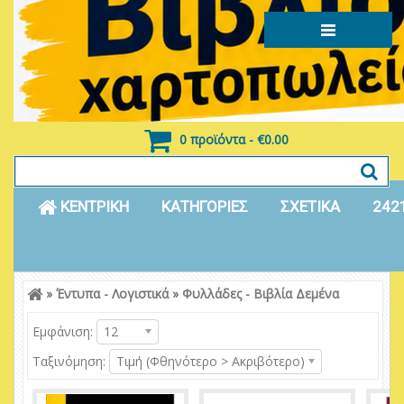
0 προϊόντα - €0.00
ΚΕΝΤΡΙΚΗ
ΚΑΤΗΓΟΡΙΕΣ
ΣΧΕΤΙΚΑ
242
»
Έντυπα - Λογιστικά
»
Φυλλάδες - Βιβλία Δεμένα
Είσοδος
Εγγραφή
Εμφάνιση:
12
Ταξινόμηση:
Τιμή (Φθηνότερο > Ακριβότερο)