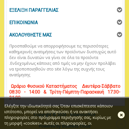
ΕΞΕΛΙΞΗ ΠΑΡΑΓΓΕΛΙΑΣ
ΕΠΙΚΟΙΝΩΝΙΑ
ΑΚΟΛΟΥΘΗΣΤΕ ΜΑΣ
Προσπαθούμε να απορροφήσουμε τις περισσότερες
καθημερινές ανατιμήσεις των προϊόντων δυστυχώς αυτό
δεν είναι δυνατών να γίνει σε όλα τα προϊόντα
.
Ενδεχομένως κάποιες από τιμές να μην έχουν προλάβει
να τροποποιηθούν στο
site
λόγω της συχνής τους
ανατίμησης
Ωράριο
Φυσικού
Κ
αταστήματος
Δευτέρα-Σάββατο
08:30 - 14:00 & Τρίτη-Πέμπτη-Παρασκευή 17:30-
21:00
Ελέγξτε την ιδιωτικότητά σας Όταν επισκέπτεστε κάποιον
ιστότοπο, μπορεί να αποθηκεύσει ή να ανακτήσει
Κλ
Copyright © 2026 - iridanosoffice
πληροφορίες στο πρόγραμμα περιήγησής σας, κυρίως με
τη μορφή «cookies». Αυτές οι πληροφορίες, οι
Powered by Business Cloud