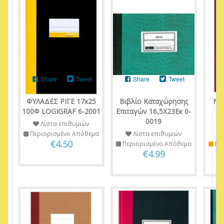
Share
Tweet
Share
Tweet
ΦΥΛΑΔΕΣ ΡΙΓΕ 17x25
Βιβλίο Kαταχώρησης
NT
100Φ LOGIGRAF 6-2001
Επιταγών 16,5Χ23Εκ 0-
Ρ
0019
Λίστα επιθυμιών
Περιορισμένο Απόθεμα
Λίστα επιθυμιών
€4.50
Περιορισμένο Απόθεμα
Πε
€4.99