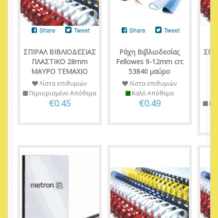
Share
Tweet
Share
Tweet
ΣΠΙΡΑΛ ΒΙΒΛΙΟΔΕΣΙΑΣ
Ράχη Βιβλιοδεσίας
ΣΠΙ
ΠΛΑΣΤΙΚΟ 28mm
Fellowes 9-12mm crc
Π
ΜΑΥΡΟ ΤΕΜΑΧΙΟ
53840 μαύρο
Μ
Λίστα επιθυμιών
Λίστα επιθυμιών
Περιορισμένο Απόθεμα
Καλό Απόθεμα
€0.45
€0.49
Πε