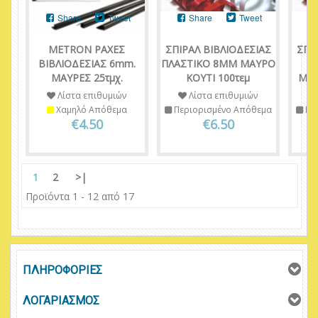
Share
Tweet
Share
Tweet
METRON ΡΑΧΕΣ
ΣΠΙΡΑΛ ΒΙΒΛΙΟΔΕΣΙΑΣ
ΣΠΙ
ΒΙΒΛΙΟΔΕΣΙΑΣ 6mm.
ΠΛΑΣΤΙΚΟ 8ΜΜ ΜΑΥΡΟ
Π
ΜΑΥΡΕΣ 25τμχ.
ΚΟΥΤΙ 100τεμ
ΜΑΥ
Λίστα επιθυμιών
Λίστα επιθυμιών
Χαμηλό Απόθεμα
Περιορισμένο Απόθεμα
Πε
€4.50
€6.50
1
2
>|
Προϊόντα 1 - 12 από 17
ΠΛΗΡΟΦΟΡΙΕΣ
ΛΟΓΑΡΙΑΣΜΟΣ