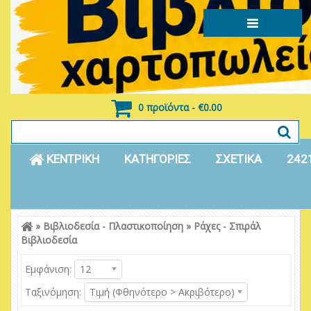
0 προϊόντα - €0.00
ΚΕΝΤΡΙΚΗ
ΚΑΤΗΓΟΡΙΕΣ
ΣΧΕΤΙΚΑ
242
»
Βιβλιοδεσία - Πλαστικοποίηση
»
Ράχες - Σπιράλ
Είσοδος
Εγγραφή
Βιβλιοδεσία
Εμφάνιση:
12
Ταξινόμηση:
Τιμή (Φθηνότερο > Ακριβότερο)