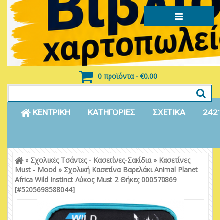
0 προϊόντα - €0.00
ΚΕΝΤΡΙΚΗ
ΚΑΤΗΓΟΡΙΕΣ
ΣΧΕΤΙΚΑ
242
»
Σχολικές Τσάντες - Κασετίνες-Σακίδια
»
Κασετίνες
Είσοδος
Εγγραφή
Must - Mood
»
Σχολική Κασετίνα Βαρελάκι Animal Planet
Africa Wild Instinct Λύκος Must 2 Θήκες 000570869
[#5205698588044]